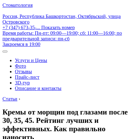
Стоматология
Россия, Республика Башкортостан, Октябрьский, улица
Островского
+7 (347) 673-35-...
Показать номер
Время работы: Пн-пт: 09:00—19:00; сб: 11:00—16:00; по
предварительной записи: пн-сб
Закроемся в 19:00
Услуги и Цены
Фото
Отзывы
Прайс-лист
3D-тур
Описание и контакты
Статьи
›
Кремы от морщин под глазами после
30, 35, 45. Рейтинг лучших и
эффективных. Как правильно
наносить