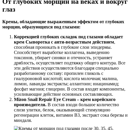
От глубоких морщин на веках и вокруг
глаз
Кремы, обладающие выраженным эффектом от глубоких
морщин, образующихся под глазами:
Коррекцией глубоких складок под глазами обладает
крем Сыворотка с анти-возрастным действием
,
способная проникать в глубокие слои эпидермы.
Способствует выработке коллагена, выведению
токсинов, убирает синяки и отечность, устраняет
дряблость, осуществляет подтяжку общего контура. Все
эти действия осуществляются благодаря специально
разработанному составу: пропилен гликоль с
гиалуроновой кислотой; кислота молочная; малина,
лимон, лаванды экстракты; аллантоин; ниацинамид;
фосфат магния; глицерин. В состав входят компоненты,
усиливающие действие основных составляющих.
Mizon Snail Repair Eye Cream – крем корейского
производителя.
В состав входи большое количество
слизи улитки, белок, оказывающий стимуляцию
регенерации клеток, витамин В3, экстракт сока березы и
миндаля.