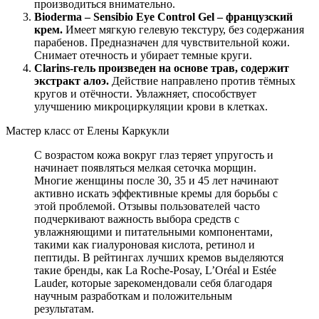
производиться внимательно.
Bioderma – Sensibio Eye Control Gel – французский
крем.
Имеет мягкую гелевую текстуру, без содержания
парабенов. Предназначен для чувствительной кожи.
Снимает отечность и убирает темные круги.
Clarins-гель произведен на основе трав, содержит
экстракт алоэ.
Действие направлено против тёмных
кругов и отёчности. Увлажняет, способствует
улучшению микроциркуляции крови в клетках.
Мастер класс от Елены Каркукли
С возрастом кожа вокруг глаз теряет упругость и
начинает появляться мелкая сеточка морщин.
Многие женщины после 30, 35 и 45 лет начинают
активно искать эффективные кремы для борьбы с
этой проблемой. Отзывы пользователей часто
подчеркивают важность выбора средств с
увлажняющими и питательными компонентами,
такими как гиалуроновая кислота, ретинол и
пептиды. В рейтингах лучших кремов выделяются
такие бренды, как La Roche-Posay, L’Oréal и Estée
Lauder, которые зарекомендовали себя благодаря
научным разработкам и положительным
результатам.