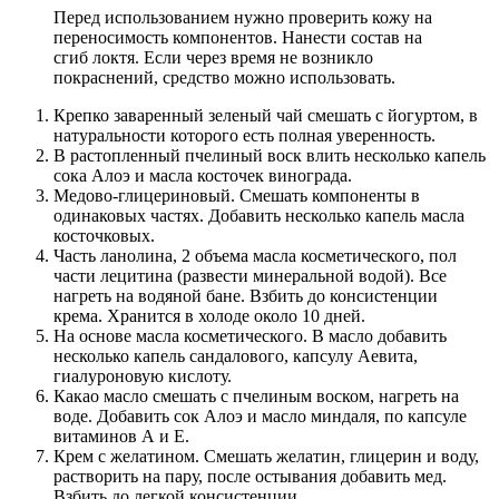
Перед использованием нужно проверить кожу на
переносимость компонентов. Нанести состав на
сгиб локтя. Если через время не возникло
покраснений, средство можно использовать.
Крепко заваренный зеленый чай смешать с йогуртом, в
натуральности которого есть полная уверенность.
В растопленный пчелиный воск влить несколько капель
сока Алоэ и масла косточек винограда.
Медово-глицериновый. Смешать компоненты в
одинаковых частях. Добавить несколько капель масла
косточковых.
Часть ланолина, 2 объема масла косметического, пол
части лецитина (развести минеральной водой). Все
нагреть на водяной бане. Взбить до консистенции
крема. Хранится в холоде около 10 дней.
На основе масла косметического. В масло добавить
несколько капель сандалового, капсулу Аевита,
гиалуроновую кислоту.
Какао масло смешать с пчелиным воском, нагреть на
воде. Добавить сок Алоэ и масло миндаля, по капсуле
витаминов А и Е.
Крем с желатином. Смешать желатин, глицерин и воду,
растворить на пару, после остывания добавить мед.
Взбить до легкой консистенции.