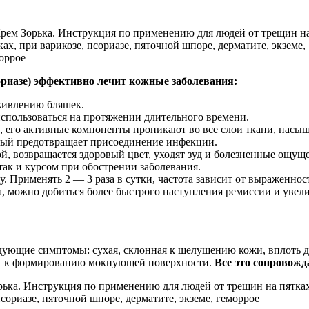
ориазе) эффективно лечит кожные заболевания:
аживлению бляшек.
использоваться на протяжении длительного времени.
, его активные компоненты проникают во все слои ткани, насы
рый предотвращает присоединение инфекции.
й, возвращается здоровый цвет, уходят зуд и болезненные ощущ
так и курсом при обострении заболевания.
. Применять 2 — 3 раза в сутки, частота зависит от выраженно
а, можно добиться более быстрого наступления ремиссии и увел
ледующие симптомы: сухая, склонная к шелушению кожи, вплоть 
дят к формированию мокнующей поверхности.
Все это сопровож