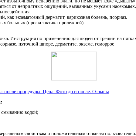
ует избыточному испарению влаги, но не мешает коже «дышать»
ляться от неприятных ощущений, вызванных укусами насекомых.
ьное действия.
й, как экзематозный дерматит, варикозная болезнь, псориаз.
лых больных (профилактика пролежней).
ект после процедуры. Цена. Фото до и после. Отзывы
:
ся смыванию водой;
иверсальным свойствам и положительным отзывам пользователей