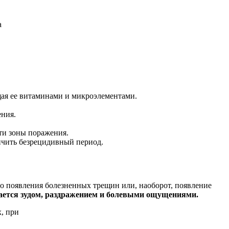
щая ее витаминами и микроэлементами.
ения.
сти зоны поражения.
ичить безрецидивный период.
до появления болезненных трещин или, наоборот, появление
дается зудом, раздражением и болевыми ощущениями.