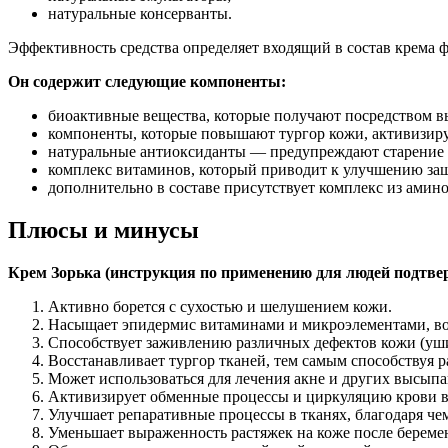
натуральные консерванты.
Эффективность средства определяет входящий в состав крема 
Он содержит следующие компоненты:
биоактивные вещества, которые получают посредством в
компоненты, которые повышают тургор кожи, активизиру
натуральные антиоксиданты — предупреждают старение 
комплекс витаминов, который приводит к улучшению за
дополнительно в составе присутствует комплекс из амин
Плюсы и минусы
Крем Зорька (инструкция по применению для людей подтве
Активно борется с сухостью и шелушением кожи.
Насыщает эпидермис витаминами и микроэлементами, во
Способствует заживлению различных дефектов кожи (уши
Восстанавливает тургор тканей, тем самым способствуя
Может использоваться для лечения акне и других высыпан
Активизирует обменные процессы и циркуляцию крови в
Улучшает репаративные процессы в тканях, благодаря ч
Уменьшает выраженность растяжек на коже после беремен