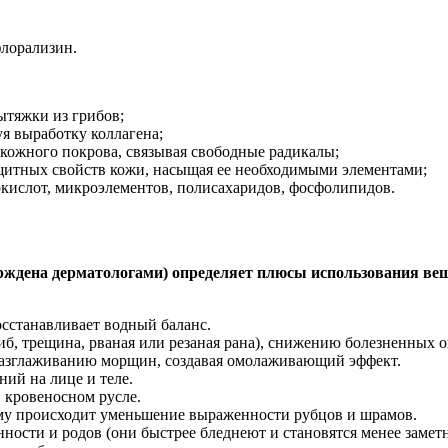
флорализин.
ытяжки из грибов;
я выработку коллагена;
кожного покрова, связывая свободные радикалы;
щитных свойств кожи, насыщая ее необходимыми элементами;
окислот, микроэлементов, полисахаридов, фосфолипидов.
рждена дерматологами) определяет плюсы использования ве
сстанавливает водный баланс.
б, трещина, рваная или резаная рана), снижению болезненных
 разглаживанию морщин, создавая омолаживающий эффект.
ий на лице и теле.
 кровеносном русле.
ему происходит уменьшение выраженности рубцов и шрамов.
ности и родов (они быстрее бледнеют и становятся менее замет