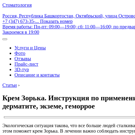
Стоматология
Россия, Республика Башкортостан, Октябрьский, улица Остров
+7 (347) 673-35-...
Показать номер
Время работы: Пн-пт: 09:00—19:00; сб: 11:00—16:00; по предва
Закроемся в 19:00
Услуги и Цены
Фото
Отзывы
Прайс-лист
3D-тур
Описание и контакты
Статьи
›
Крем Зорька. Инструкция по применению
дерматите, экземе, геморрое
Экологическая ситуация такова, что все больше людей сталкив
этом поможет крем Зорька. В лечении важно соблюдать инстр