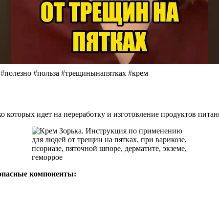
 #полезно #польза #трещинынапятках #крем
ко которых идет на переработку и изготовление продуктов питан
зопасные компоненты: