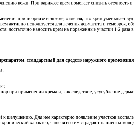
ажнению кожи. При варикозе крем помогает снизить отечность и
нения при псориазе и экземе, отмечая, что крем уменьшает зуд
крем активно используется для лечения дерматита и геморроя, 
а: достаточно наносить крем на пораженные участки 1-2 раза в 
репаратом, стандартный для средств наружного применения
а;
мы;
 пор при применении крема и, как следствие, усугубление дерм
ой к шелушению. Для нее характерно появление участков воспа
 хронический характер, чаще всего им страдают пациенты молод