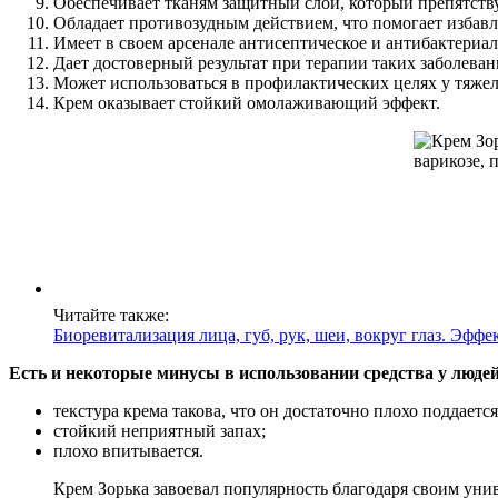
Обеспечивает тканям защитный слой, который препятств
Обладает противозудным действием, что помогает избав
Имеет в своем арсенале антисептическое и антибактериал
Дает достоверный результат при терапии таких заболевани
Может использоваться в профилактических целях у тяже
Крем оказывает стойкий омолаживающий эффект.
Читайте также:
Биоревитализация лица, губ, рук, шеи, вокруг глаз. Эфф
Есть и некоторые минусы в использовании средства у людей
текстура крема такова, что он достаточно плохо поддает
стойкий неприятный запах;
плохо впитывается.
Крем Зорька завоевал популярность благодаря своим ун