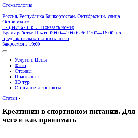
Стоматология
Россия, Республика Башкортостан, Октябрьский, улица
Островского
+7 (347) 673-35-...
Показать номер
Время работы: Пн-пт: 09:00—19:00; сб: 11:00—16:00; по
предварительной записи: пн-сб
Закроемся в 19:00
Услуги и Цены
Фото
Отзывы
Прайс-лист
3D-тур
Описание и контакты
Статьи
›
Креатинин в спортивном питании. Для
чего и как принимать