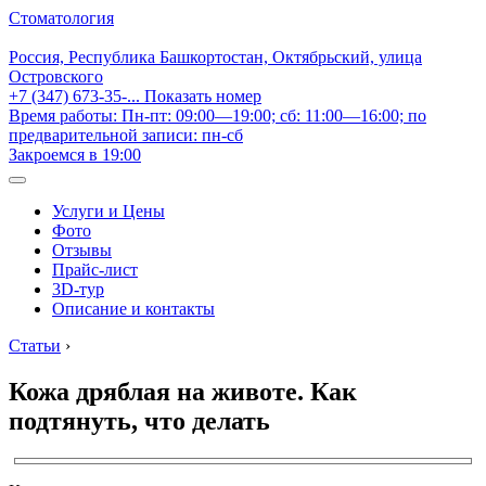
Стоматология
Россия, Республика Башкортостан, Октябрьский, улица
Островского
+7 (347) 673-35-...
Показать номер
Время работы: Пн-пт: 09:00—19:00; сб: 11:00—16:00; по
предварительной записи: пн-сб
Закроемся в 19:00
Услуги и Цены
Фото
Отзывы
Прайс-лист
3D-тур
Описание и контакты
Статьи
›
Кожа дряблая на животе. Как
подтянуть, что делать