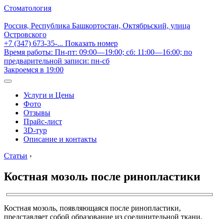
Стоматология
Россия, Республика Башкортостан, Октябрьский, улица
Островского
+7 (347) 673-35-...
Показать номер
Время работы: Пн-пт: 09:00—19:00; сб: 11:00—16:00; по
предварительной записи: пн-сб
Закроемся в 19:00
Услуги и Цены
Фото
Отзывы
Прайс-лист
3D-тур
Описание и контакты
Статьи
›
Костная мозоль после ринопластики
Костная мозоль, появляющаяся после ринопластики,
представляет собой образование из соединительной ткани,