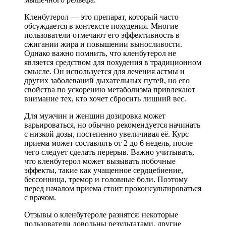
Кленбутерол — это препарат, который часто
обсуждается в контексте похудения. Многие
пользователи отмечают его эффективность в
сжигании жира и повышении выносливости.
Однако важно помнить, что кленбутерол не
является средством для похудения в традиционном
смысле. Он используется для лечения астмы и
других заболеваний дыхательных путей, но его
свойства по ускорению метаболизма привлекают
внимание тех, кто хочет сбросить лишний вес.
Для мужчин и женщин дозировка может
варьироваться, но обычно рекомендуется начинать
с низкой дозы, постепенно увеличивая её. Курс
приема может составлять от 2 до 6 недель, после
чего следует сделать перерыв. Важно учитывать,
что кленбутерол может вызывать побочные
эффекты, такие как учащенное сердцебиение,
бессонница, тремор и головные боли. Поэтому
перед началом приема стоит проконсультироваться
с врачом.
Отзывы о кленбутероле разнятся: некоторые
пользователи довольны результатами, другие