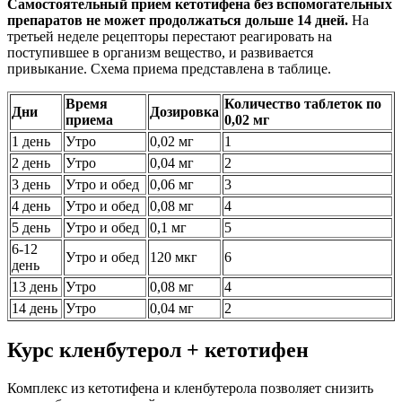
Самостоятельный прием кетотифена без вспомогательных
препаратов не может продолжаться дольше 14 дней.
На
третьей неделе рецепторы перестают реагировать на
поступившее в организм вещество, и развивается
привыкание. Схема приема представлена в таблице.
Время
Количество таблеток по
Дни
Дозировка
приема
0,02 мг
1 день
Утро
0,02 мг
1
2 день
Утро
0,04 мг
2
3 день
Утро и обед
0,06 мг
3
4 день
Утро и обед
0,08 мг
4
5 день
Утро и обед
0,1 мг
5
6-12
Утро и обед
120 мкг
6
день
13 день
Утро
0,08 мг
4
14 день
Утро
0,04 мг
2
Курс кленбутерол + кетотифен
Комплекс из кетотифена и кленбутерола позволяет снизить