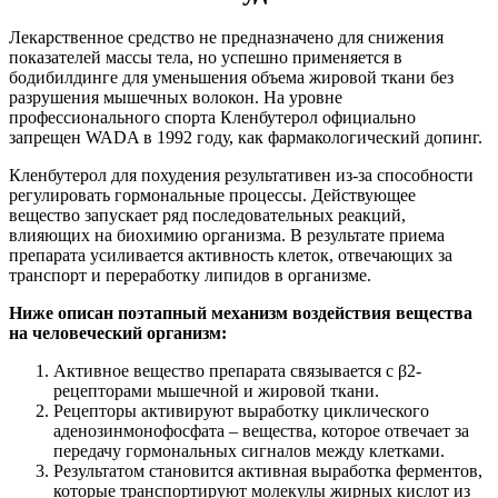
Лекарственное средство не предназначено для снижения
показателей массы тела, но успешно применяется в
бодибилдинге для уменьшения объема жировой ткани без
разрушения мышечных волокон. На уровне
профессионального спорта Кленбутерол официально
запрещен WADA в 1992 году, как фармакологический допинг.
Кленбутерол для похудения результативен из-за способности
регулировать гормональные процессы. Действующее
вещество запускает ряд последовательных реакций,
влияющих на биохимию организма. В результате приема
препарата усиливается активность клеток, отвечающих за
транспорт и переработку липидов в организме.
Ниже описан поэтапный механизм воздействия вещества
на человеческий организм:
Активное вещество препарата связывается с β2-
рецепторами мышечной и жировой ткани.
Рецепторы активируют выработку циклического
аденозинмонофосфата – вещества, которое отвечает за
передачу гормональных сигналов между клетками.
Результатом становится активная выработка ферментов,
которые транспортируют молекулы жирных кислот из