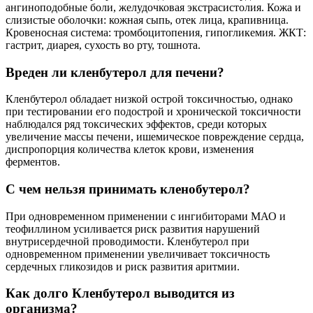
ангиноподобные боли, желудочковая экстрасистолия. Кожа и
слизистые оболочки: кожная сыпь, отек лица, крапивница.
Кровеносная система: тромбоцитопения, гипогликемия. ЖКТ:
гастрит, диарея, сухость во рту, тошнота.
Вреден ли кленбутерол для печени?
Кленбутерол обладает низкой острой токсичностью, однако
при тестировании его подострой и хронической токсичности
наблюдался ряд токсических эффектов, среди которых
увеличение массы печени, ишемическое повреждение сердца,
диспропорция количества клеток крови, изменения
ферментов.
С чем нельзя принимать кленобутерол?
При одновременном применении с ингибиторами МАО и
теофиллином усиливается риск развития нарушений
внутрисердечной проводимости. Кленбутерол при
одновременном применении увеличивает токсичность
сердечных гликозидов и риск развития аритмии.
Как долго Кленбутерол выводится из
организма?