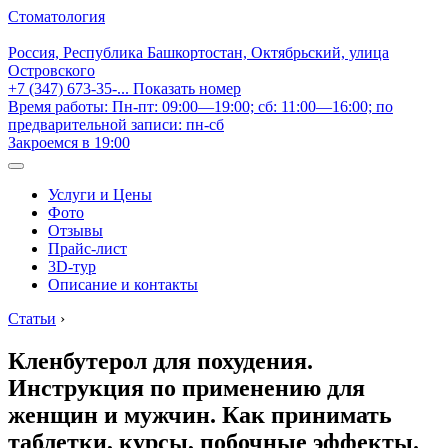
Стоматология
Россия, Республика Башкортостан, Октябрьский, улица
Островского
+7 (347) 673-35-...
Показать номер
Время работы: Пн-пт: 09:00—19:00; сб: 11:00—16:00; по
предварительной записи: пн-сб
Закроемся в 19:00
Услуги и Цены
Фото
Отзывы
Прайс-лист
3D-тур
Описание и контакты
Статьи
›
Кленбутерол для похудения.
Инструкция по применению для
женщин и мужчин. Как принимать
таблетки, курсы, побочные эффекты.