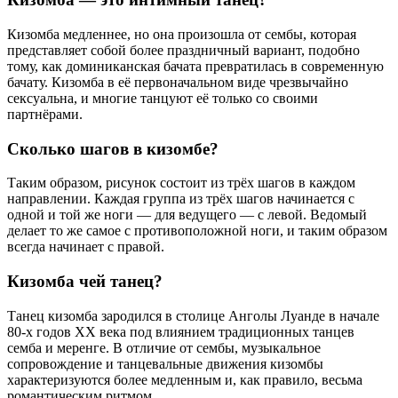
Кизомба медленнее, но она произошла от сембы, которая
представляет собой более праздничный вариант, подобно
тому, как доминиканская бачата превратилась в современную
бачату. Кизомба в её первоначальном виде чрезвычайно
сексуальна, и многие танцуют её только со своими
партнёрами.
Сколько шагов в кизомбе?
Таким образом, рисунок состоит из трёх шагов в каждом
направлении. Каждая группа из трёх шагов начинается с
одной и той же ноги — для ведущего — с левой. Ведомый
делает то же самое с противоположной ноги, и таким образом
всегда начинает с правой.
Кизомба чей танец?
Танец кизомба зародился в столице Анголы Луанде в начале
80-х годов XX века под влиянием традиционных танцев
семба и меренге. В отличие от сембы, музыкальное
сопровождение и танцевальные движения кизомбы
характеризуются более медленным и, как правило, весьма
романтическим ритмом.