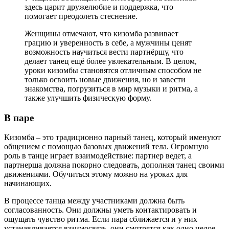
здесь царит дружелюбие и поддержка, что
помогает преодолеть стеснение.
Женщины отмечают, что кизомба развивает
грацию и уверенность в себе, а мужчины ценят
возможность научиться вести партнёршу, что
делает танец ещё более увлекательным. В целом,
уроки кизомбы становятся отличным способом не
только освоить новые движения, но и завести
знакомства, погрузиться в мир музыки и ритма, а
также улучшить физическую форму.
В паре
Кизомба – это традиционно парный танец, который именуют
общением с помощью базовых движений тела. Огромную
роль в танце играет взаимодействие: партнер ведет, а
партнерша должна покорно следовать, дополняя танец своими
движениями. Обучиться этому можно на уроках для
начинающих.
В процессе танца между участниками должна быть
согласованность. Они должны уметь контактировать и
ощущать чувство ритма. Если пара сближается и у них
устанавливается взаимосвязь, они смотрятся как одно целое.