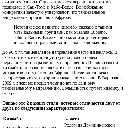
считается Ангола. Однако имеются версии, что кизомба
появилась в Сан-Томе и Кабо-Верде. Во избежание
конкретики зачастую утверждают, что танцевальное
направление произошло в Африке.
Историческое развитие кизомбы связано с такими
музыкальными группами, как Suzanna Lubrano,
Johnny Ramos, Kassav’, под композиции которых
исполняли страстные танцевальные движения.
До 90-х гг. танцевальное направление часто изменялось. В
связи с этим в нем присутствует большой объем
передвижений из различных направлений. Первоначально
кизомбу танцевали исключительно на вечеринках для
мигрантов и студентов из Африки. После танец начал
распространяться, покорив изначально Англию. В Варшаве в
2009 г. впервые прошел чемпионат по данному
танцевальному направлению. Большинство путает кизомбу и
бачата.
Однако это 2 разных стиля, которые отличаются друг от
друга по следующим характеристикам:
Кизомба
Бачата
Родом из Доминиканской
Родиной считается Ангола.