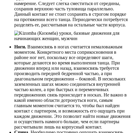
намерение. Следует слегка сместиться от середины,
сохранив верхнюю часть туловища параллельно.
Данный контакт не стоит сохранять в строгом порядке
на протяжении всего танца. Периодически потребуется
разделять ее, рассчитывая на остальные части корпуса.
Ноги.
Взаимосвязь в ногах считается немаловажным
моментом. Конкретного места соприкосновения в
районе ног нет, поскольку все определяют шаги,
которые делаются во время выполнения танца. При
движении вперед или назад, взаимосвязь требуется
производить передней бедренной частью, а при
диагональном передвижении – боковой. В нескольких
заземленных шагах можно соединиться внутренней
частью колен, а при быстрых и переменчивых
передвижениях связь происходит в носках. Не важно в
какой именно области дотронуться ноги, самым
главным моментом считается то, чтобы был найден
контакт с партнером, и возможность его ощущать при
каждом движении. Это позволит найти новые движения
и осуществить намного больше, чем если партнеры
рассчитывали лишь на корпусный контакт.
Спина.
Необходимо постоянно ощущать взаимосвязь