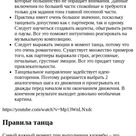
которые большинство не обращает внимания. Данные
включения по большей части спокойные и требуются
только для задания тона главной песенной части.
Практика имеет очень большое значение, поскольку
танцевать допустимо как с партнером, так и одному.
Следует научиться создавать акценты, обыгрывать ритм
и паузы. Все это поможет интуитивно реагировать на
музыкальную композицию.
Следует выражать эмоции в момент танца, потому что
это очень романтично. Существует множество примеров
того, как партнеры выражали страх, агрессивные,
печальные, грустные эмоции. Все это придает танцу
привлекательности.
Танцевальное направление задействует идею
повторения. Поэтому разрешается выбрать 2
аналогичных шага из движения и проигрывать их
дважды перед началом или окончанием движения. В
конечном результате выходит довольно необычная
картина.
https://youtube.com/watch?v=Mp13WnLNxdc
Правила танца
Самый важный момент при выполнении кизомбы – это