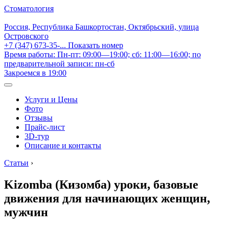
Стоматология
Россия, Республика Башкортостан, Октябрьский, улица
Островского
+7 (347) 673-35-...
Показать номер
Время работы: Пн-пт: 09:00—19:00; сб: 11:00—16:00; по
предварительной записи: пн-сб
Закроемся в 19:00
Услуги и Цены
Фото
Отзывы
Прайс-лист
3D-тур
Описание и контакты
Статьи
›
Kizomba (Кизомба) уроки, базовые
движения для начинающих женщин,
мужчин