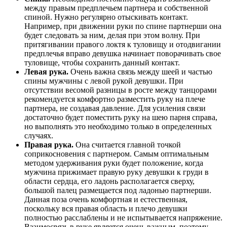
между правым предплечьем партнера и собственной
спиной. Нужно регулярно отыскивать контакт.
Например, при движении руки по спине партнерши она
будет следовать за ним, делая при этом волну. При
притягивании правого локтя к туловищу и отодвигании
предплечья вправо девушка начинает поворачивать свое
туловище, чтобы сохранить данный контакт.
Левая рука.
Очень важна связь между шеей и частью
спины мужчины с левой рукой девушки. При
отсутствии весомой разницы в росте между танцорами
рекомендуется комфортно разместить руку на плече
партнера, не создавая давление. Для усиления связи
достаточно будет поместить руку на шею парня справа,
но выполнять это необходимо только в определенных
случаях.
Правая рука.
Она считается главной точкой
соприкосновения с партнером. Самым оптимальным
методом удерживания руки будет положение, когда
мужчина прижимает правую руку девушки к груди в
области сердца, его ладонь располагается сверху,
большой палец размещается под ладонью партнерши.
Данная поза очень комфортная и естественная,
поскольку вся правая область и плечо девушки
полностью расслаблены и не испытывается напряжение.
Взаимосвязь в руке является очень важным, поэтому