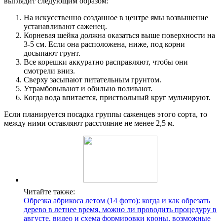
выглядит следующим образом:
На искусственно созданное в центре ямы возвышение
устанавливают саженец.
Корневая шейка должна оказаться выше поверхности на
3-5 см. Если она расположена, ниже, под корни
досыпают грунт.
Все корешки аккуратно расправляют, чтобы они
смотрели вниз.
Сверху засыпают питательным грунтом.
Утрамбовывают и обильно поливают.
Когда вода впитается, приствольный круг мульчируют.
Если планируется посадка группы саженцев этого сорта, то
между ними оставляют расстояние не менее 2,5 м.
Читайте также:
Обрезка абрикоса летом (14 фото): когда и как обрезать
дерево в летнее время, можно ли проводить процедуру в
августе, видео и схема формировки кроны, возможные