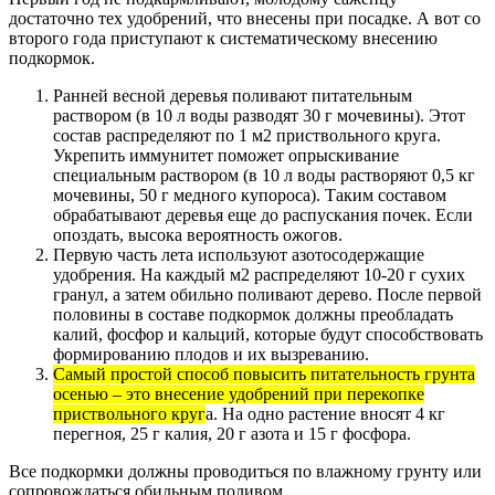
достаточно тех удобрений, что внесены при посадке. А вот со
второго года приступают к систематическому внесению
подкормок.
Ранней весной деревья поливают питательным
раствором (в 10 л воды разводят 30 г мочевины). Этот
состав распределяют по 1 м2 приствольного круга.
Укрепить иммунитет поможет опрыскивание
специальным раствором (в 10 л воды растворяют 0,5 кг
мочевины, 50 г медного купороса). Таким составом
обрабатывают деревья еще до распускания почек. Если
опоздать, высока вероятность ожогов.
Первую часть лета используют азотосодержащие
удобрения. На каждый м2 распределяют 10-20 г сухих
гранул, а затем обильно поливают дерево. После первой
половины в составе подкормок должны преобладать
калий, фосфор и кальций, которые будут способствовать
формированию плодов и их вызреванию.
Самый простой способ повысить питательность грунта
осенью – это внесение удобрений при перекопке
приствольного круг
а. На одно растение вносят 4 кг
перегноя, 25 г калия, 20 г азота и 15 г фосфора.
Все подкормки должны проводиться по влажному грунту или
сопровождаться обильным поливом.