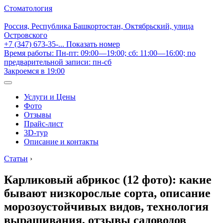
Стоматология
Россия, Республика Башкортостан, Октябрьский, улица
Островского
+7 (347) 673-35-...
Показать номер
Время работы: Пн-пт: 09:00—19:00; сб: 11:00—16:00; по
предварительной записи: пн-сб
Закроемся в 19:00
Услуги и Цены
Фото
Отзывы
Прайс-лист
3D-тур
Описание и контакты
Статьи
›
Карликовый абрикос (12 фото): какие
бывают низкорослые сорта, описание
морозоустойчивых видов, технология
выращивания, отзывы садоводов