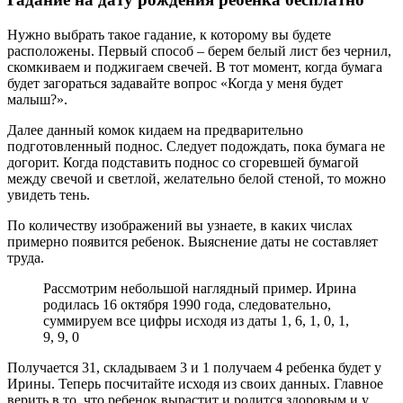
Нужно выбрать такое гадание, к которому вы будете
расположены. Первый способ – берем белый лист без чернил,
скомкиваем и поджигаем свечей. В тот момент, когда бумага
будет загораться задавайте вопрос «Когда у меня будет
малыш?».
Далее данный комок кидаем на предварительно
подготовленный поднос. Следует подождать, пока бумага не
догорит. Когда подставить поднос со сгоревшей бумагой
между свечой и светлой, желательно белой стеной, то можно
увидеть тень.
По количеству изображений вы узнаете, в каких числах
примерно появится ребенок. Выяснение даты не составляет
труда.
Рассмотрим небольшой наглядный пример. Ирина
родилась 16 октября 1990 года, следовательно,
суммируем все цифры исходя из даты 1, 6, 1, 0, 1,
9, 9, 0
Получается 31, складываем 3 и 1 получаем 4 ребенка будет у
Ирины. Теперь посчитайте исходя из своих данных. Главное
верить в то, что ребенок вырастит и родится здоровым и у