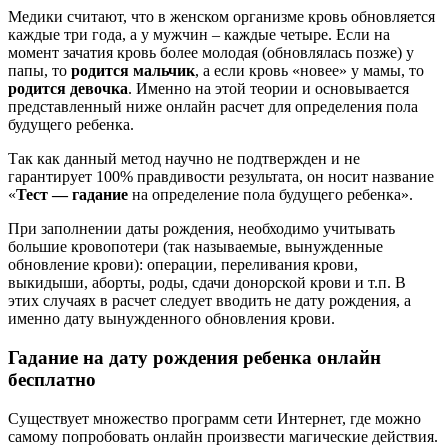
Медики считают, что в женском организме кровь обновляется
каждые три года, а у мужчин – каждые четыре. Если на
момент зачатия кровь более молодая (обновлялась позже) у
папы, то
родится мальчик
, а если кровь «новее» у мамы, то
родится девочка
. Именно на этой теории и основывается
представленный ниже онлайн расчет для определения пола
будущего ребенка.
Так как данный метод научно не подтвержден и не
гарантирует 100% правдивости результата, он носит название
«
Тест — гадание
на определение пола будущего ребенка».
При заполнении даты рождения, необходимо учитывать
большие кровопотери (так называемые, вынужденные
обновление крови): операции, переливания крови,
выкидыши, аборты, роды, сдачи донорской крови и т.п. В
этих случаях в расчет следует вводить не дату рождения, а
именно дату вынужденного обновления крови.
Гадание на дату рождения ребенка онлайн
бесплатно
Существует множество программ сети Интернет, где можно
самому попробовать онлайн произвести магические действия.