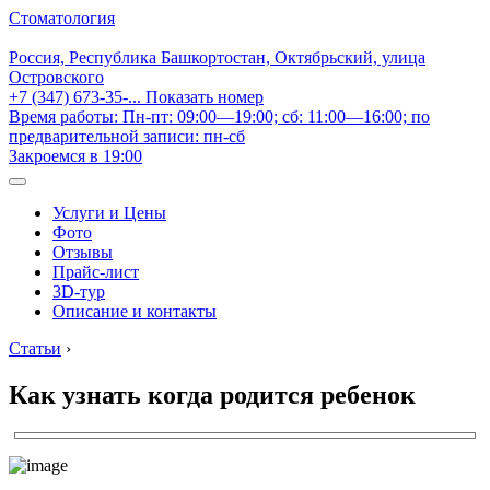
Стоматология
Россия, Республика Башкортостан, Октябрьский, улица
Островского
+7 (347) 673-35-...
Показать номер
Время работы: Пн-пт: 09:00—19:00; сб: 11:00—16:00; по
предварительной записи: пн-сб
Закроемся в 19:00
Услуги и Цены
Фото
Отзывы
Прайс-лист
3D-тур
Описание и контакты
Статьи
›
Как узнать когда родится ребенок