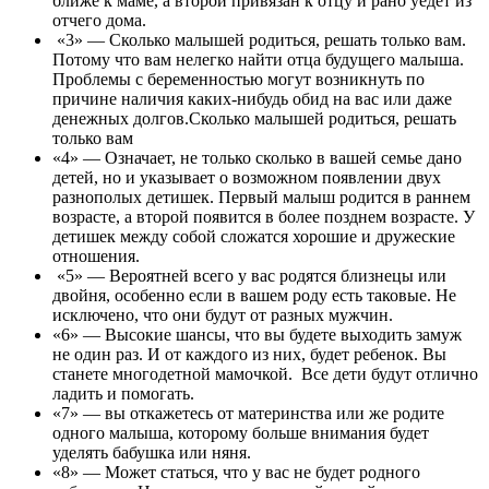
ближе к маме, а второй привязан к отцу и рано уедет из
отчего дома.
«3» — Сколько малышей родиться, решать только вам.
Потому что вам нелегко найти отца будущего малыша.
Проблемы с беременностью могут возникнуть по
причине наличия каких-нибудь обид на вас или даже
денежных долгов.Сколько малышей родиться, решать
только вам
«4» — Означает, не только сколько в вашей семье дано
детей, но и указывает о возможном появлении двух
разнополых детишек. Первый малыш родится в раннем
возрасте, а второй появится в более позднем возрасте. У
детишек между собой сложатся хорошие и дружеские
отношения.
«5» — Вероятней всего у вас родятся близнецы или
двойня, особенно если в вашем роду есть таковые. Не
исключено, что они будут от разных мужчин.
«6» — Высокие шансы, что вы будете выходить замуж
не один раз. И от каждого из них, будет ребенок. Вы
станете многодетной мамочкой. Все дети будут отлично
ладить и помогать.
«7» — вы откажетесь от материнства или же родите
одного малыша, которому больше внимания будет
уделять бабушка или няня.
«8» — Может статься, что у вас не будет родного