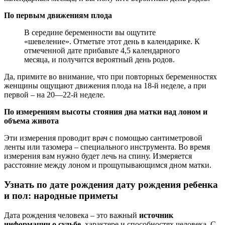
По первым движениям плода
В середине беременности вы ощутите
«шевеление». Отметьте этот день в календарике. К
отмеченной дате прибавьте 4,5 календарного
месяца, и получится вероятный день родов.
Да, примите во внимание, что при повторных беременностях
женщины ощущают движения плода на 18-й неделе, а при
первой – на 20—22-й неделе.
По измерениям высоты стояния дна матки над лоном и
объема живота
Эти измерения проводит врач с помощью сантиметровой
ленты или тазомера – специального инструмента. Во время
измерения вам нужно будет лечь на спину. Измеряется
расстояние между лоном и прощупывающимся дном матки.
Узнать по дате рождения дату рождения ребенка
и пол: народные приметы
Дата рождения человека – это важный
источник
информации о судьбе
, характере и способностях человека. С