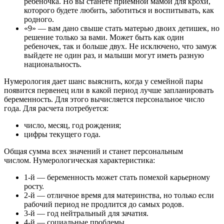
ребеночка. Но вы станете приемной мамой для крохи,
которого будете любить, заботиться и воспитывать, как
родного.
«9» — вам дано свыше стать матерью двоих детишек, но
решение только за вами. Может быть как один
ребеночек, так и больше двух. Не исключено, что замуж
выйдете не один раз, и малыши могут иметь разную
национальность.
Нумерология дает шанс выяснить, когда у семейной пары
появится первенец или в какой период лучше запланировать
беременность. Для этого вычисляется персональное число
года. Для расчета потребуется:
число, месяц, год рождения;
цифры текущего года.
Общая сумма всех значений и станет персональным
числом. Нумерологическая характеристика:
1-й — беременность может стать помехой карьерному
росту.
2-й — отличное время для материнства, но только если
рабочий период не продлится до самых родов.
3-й — год нейтральный для зачатия.
4-й — социальные проблемы.