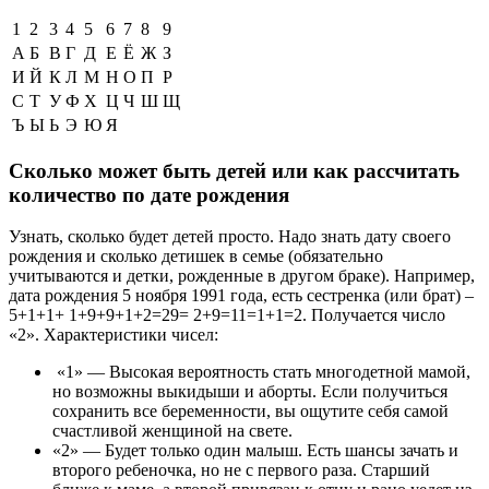
1
2
3
4
5
6
7
8
9
А
Б
В
Г
Д
Е
Ё
Ж
З
И
Й
К
Л
М
Н
О
П
Р
С
Т
У
Ф
Х
Ц
Ч
Ш
Щ
Ъ
Ы
Ь
Э
Ю
Я
Сколько может быть детей или как рассчитать
количество по дате рождения
Узнать, сколько будет детей просто. Надо знать дату своего
рождения и сколько детишек в семье (обязательно
учитываются и детки, рожденные в другом браке). Например,
дата рождения 5 ноября 1991 года, есть сестренка (или брат) –
5+1+1+ 1+9+9+1+2=29= 2+9=11=1+1=2. Получается число
«2». Характеристики чисел:
«1» — Высокая вероятность стать многодетной мамой,
но возможны выкидыши и аборты. Если получиться
сохранить все беременности, вы ощутите себя самой
счастливой женщиной на свете.
«2» — Будет только один малыш. Есть шансы зачать и
второго ребеночка, но не с первого раза. Старший