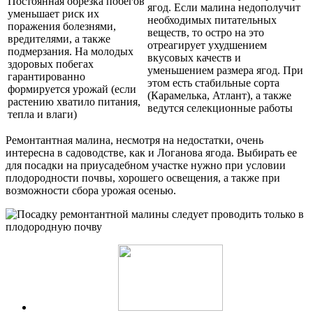
Постоянная обрезка побегов
ягод. Если малина недополучит
уменьшает риск их
необходимых питательных
поражения болезнями,
веществ, то остро на это
вредителями, а также
отреагирует ухудшением
подмерзания. На молодых
вкусовых качеств и
здоровых побегах
уменьшением размера ягод. При
гарантированно
этом есть стабильные сорта
формируется урожай (если
(Карамелька, Атлант), а также
растению хватило питания,
ведутся селекционные работы
тепла и влаги)
Ремонтантная малина, несмотря на недостатки, очень
интересна в садоводстве, как и Логанова ягода. Выбирать ее
для посадки на приусадебном участке нужно при условии
плодородности почвы, хорошего освещения, а также при
возможности сбора урожая осенью.