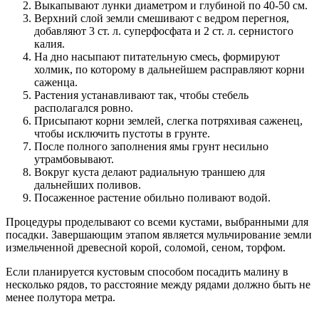
Выкапывают лунки диаметром и глубиной по 40-50 см.
Верхний слой земли смешивают с ведром перегноя,
добавляют 3 ст. л. суперфосфата и 2 ст. л. сернистого
калия.
На дно насыпают питательную смесь, формируют
холмик, по которому в дальнейшем расправляют корни
саженца.
Растения устанавливают так, чтобы стебель
располагался ровно.
Присыпают корни землей, слегка потряхивая саженец,
чтобы исключить пустоты в грунте.
После полного заполнения ямы грунт несильно
утрамбовывают.
Вокруг куста делают радиальную траншею для
дальнейших поливов.
Посаженное растение обильно поливают водой.
Процедуры проделывают со всеми кустами, выбранными для
посадки. Завершающим этапом является мульчирование земли
измельченной древесной корой, соломой, сеном, торфом.
Если планируется кустовым способом посадить малину в
несколько рядов, то расстояние между рядами должно быть не
менее полутора метра.