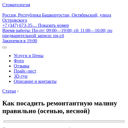
Стоматология
Россия, Республика Башкортостан, Октябрьский, улица
Островского
+7 (347) 673-35-...
Показать номер
Время работы: Пн-пт: 09:00—19:00; сб: 11:00—16:00; по
предварительной записи: пн-сб
Закроемся в 19:00
Услуги и Цены
Фото
Отзывы
Прайс-лист
3D-тур
Описание и контакты
Статьи
›
Как посадить ремонтантную малину
правильно (осенью, весной)