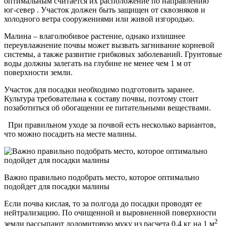
оптимальным считается их расположение по направлению
юг-север . Участок должен быть защищен от сквозняков и
холодного ветра сооружениями или живой изгородью.
Малина – влаголюбивое растение, однако излишнее
переувлажнение почвы может вызвать загнивание корневой
системы, а также развитие грибковых заболеваний. Грунтовые
воды должны залегать на глубине не менее чем 1 м от
поверхности земли.
Участок для посадки необходимо подготовить заранее.
Культура требовательна к составу почвы, поэтому стоит
позаботиться об обогащении ее питательными веществами.
При правильном уходе за почвой есть несколько вариантов,
что можно посадить на месте малины.
Важно правильно подобрать место, которое оптимально
подойдет для посадки малины
Если почва кислая, то за полгода до посадки проводят ее
нейтрализацию. По очищенной и выровненной поверхности
2
земли рассыпают доломитовую муку из расчета 0,4 кг на 1 м