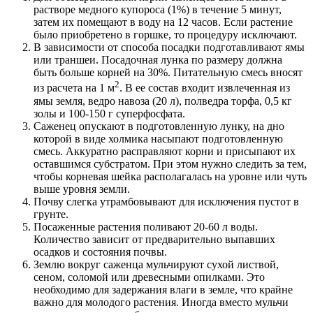
растворе медного купороса (1%) в течение 5 минут,
затем их помещают в воду на 12 часов. Если растение
было приобретено в горшке, то процедуру исключают.
В зависимости от способа посадки подготавливают ямы
или траншеи. Посадочная лунка по размеру должна
быть больше корней на 30%. Питательную смесь вносят
2
из расчета на 1 м
. В ее состав входит извлеченная из
ямы земля, ведро навоза (20 л), полведра торфа, 0,5 кг
золы и 100-150 г суперфосфата.
Саженец опускают в подготовленную лунку, на дно
которой в виде холмика насыпают подготовленную
смесь. Аккуратно расправляют корни и присыпают их
оставшимся субстратом. При этом нужно следить за тем,
чтобы корневая шейка располагалась на уровне или чуть
выше уровня земли.
Почву слегка утрамбовывают для исключения пустот в
грунте.
Посаженные растения поливают 20-60 л воды.
Количество зависит от предварительно выпавших
осадков и состояния почвы.
Землю вокруг саженца мульчируют сухой листвой,
сеном, соломой или древесными опилками. Это
необходимо для задержания влаги в земле, что крайне
важно для молодого растения. Иногда вместо мульчи