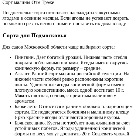
Сорт малины Отм Трэже
Позднеспелые сорта позволяют наслаждаться вкусными
ягодами в осенние месяцы. Если ягоды не успевают дозреть,
по можно срезать ветви с ними и поставить их дома в воду.
Сорта для Подмосковья
Для садов Московской области чаще выбирают сорта:
Пингвин. Дает богатый урожай. Нижняя часть стебля
покрыта небольшими шипами. Ягоды имеют округло-
коническую форму, по размеру – средние.
Атлант. Ранний сорт малины российской селекции. На
нижней части стеблей редко расположены короткие
шипы. Удлиненные ягоды конической формы имеют
плотную консистенцию, масса одной достигает 10 г.
Мякоть плотная, сочная, с приятным малиновым
ароматом.
Бабье лето. Относится к ранним обильно плодоносящим
сортам. Не подвергается болезням и малинному клещу.
Ярко-красные ягоды отличаются хорошим вкусом.
Брянское диво. Кусты не требуют подвязывания за счет
устойчивых побегов. Ягоды удлиненной конической
формы по весу могут достигать 20 г. Созревать урожай