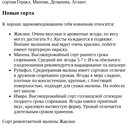
сортам Геракл, Мапема, Дельнива, Атлант.
Новые сорта
К хорошо зарекомендовавшим себя новинкам относятся:
Жаклин. Очень вкусные и ароматные ягоды, по весу
могут достигать 9 г. Кусты нуждаются в подвязке.
Внешне малинник выглядит очень красиво, побеги
имеют пурпурную окраску.
Мапена. Высокоурожайный сорт раннего срока
созревания. Средний вес ягоды 5-7 г. Из-за обильного
плодоношения рекомендуется выращивание на шпалере.
Рубифол. Среднеранняя малина имеет сортовое отличие
в дружном созревании урожая. Ягоды в меру сладкие,
плотные по консистенции, крупные, с блестящей
поверхностью, подходят для сушки малины. На побегах
нет шипов.
Имара. Высокоурожайный сорт голландской селекции
позднего срока созревания. Ягоды имеют приятный
вкус, красивую вытянутую форму. Урожай отличается
длительным сроком хранения.
Сорт ремонтантной малины Жаклин