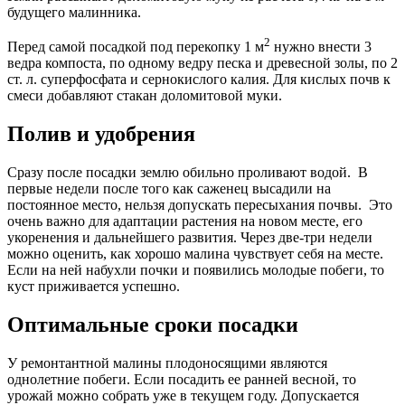
будущего малинника.
2
Перед самой посадкой под перекопку 1 м
нужно внести 3
ведра компоста, по одному ведру песка и древесной золы, по 2
ст. л. суперфосфата и сернокислого калия. Для кислых почв к
смеси добавляют стакан доломитовой муки.
Полив и удобрения
Сразу после посадки землю обильно проливают водой. В
первые недели после того как саженец высадили на
постоянное место, нельзя допускать пересыхания почвы. Это
очень важно для адаптации растения на новом месте, его
укоренения и дальнейшего развития. Через две-три недели
можно оценить, как хорошо малина чувствует себя на месте.
Если на ней набухли почки и появились молодые побеги, то
куст приживается успешно.
Оптимальные сроки посадки
У ремонтантной малины плодоносящими являются
однолетние побеги. Если посадить ее ранней весной, то
урожай можно собрать уже в текущем году. Допускается