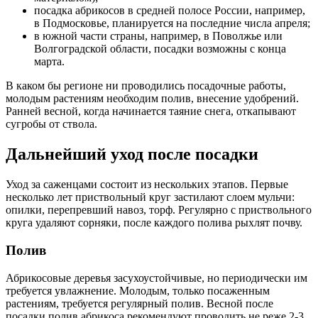
посадка абрикосов в средней полосе России, например,
в Подмосковье, планируется на последние числа апреля;
в южной части страны, например, в Поволжье или
Волгоградской области, посадки возможны с конца
марта.
В каком бы регионе ни проводились посадочные работы,
молодым растениям необходим полив, внесение удобрений.
Ранней весной, когда начинается таяние снега, откапывают
сугробы от ствола.
Дальнейший уход после посадки
Уход за саженцами состоит из нескольких этапов. Первые
несколько лет приствольный круг застилают слоем мульчи:
опилки, перепревший навоз, торф. Регулярно с приствольного
круга удаляют сорняки, после каждого полива рыхлят почву.
Полив
Абрикосовые деревья засухоустойчивые, но периодически им
требуется увлажнение. Молодым, только посаженным
растениям, требуется регулярный полив. Весной после
посадки полив абрикоса рекомендуют проводить не реже 2-3