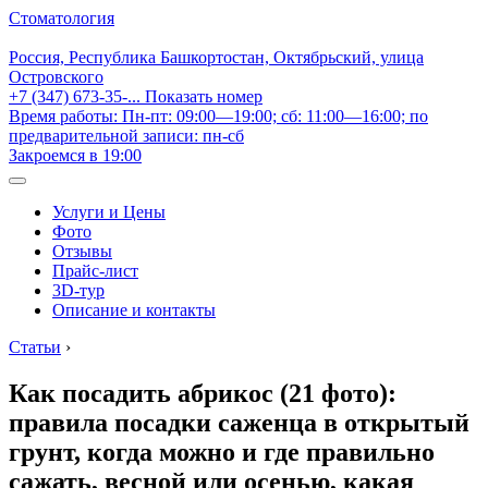
Стоматология
Россия, Республика Башкортостан, Октябрьский, улица
Островского
+7 (347) 673-35-...
Показать номер
Время работы: Пн-пт: 09:00—19:00; сб: 11:00—16:00; по
предварительной записи: пн-сб
Закроемся в 19:00
Услуги и Цены
Фото
Отзывы
Прайс-лист
3D-тур
Описание и контакты
Статьи
›
Как посадить абрикос (21 фото):
правила посадки саженца в открытый
грунт, когда можно и где правильно
сажать, весной или осенью, какая