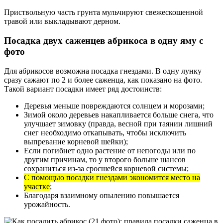
Приствольную часть грунта мульчируют свежескошенной
травой или выкладывают дерном.
Посадка двух саженцев абрикоса в одну яму с
фото
Для абрикосов возможна посадка гнездами. В одну лунку
сразу сажают по 2 и более саженца, как показано на фото.
Такой вариант посадки имеет ряд достоинств:
Деревья меньше повреждаются солнцем и морозами;
Зимой около деревьев накапливается больше снега, что
улучшает зимовку (правда, весной при таянии лишний
снег необходимо откапывать, чтобы исключить
выпревание корневой шейки);
Если погибнет одно растение от непогоды или по
другим причинам, то у второго больше шансов
сохраниться из-за сросшейся корневой системы;
С помощью посадки гнездами экономится место на
участке
;
Благодаря взаимному опылению повышается
урожайность.