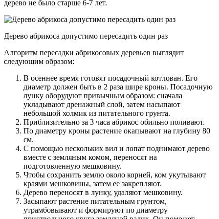
дерево не было старше 6-7 лет.
Дерево абрикоса допустимо пересадить один раз
Алгоритм пересадки абрикосовых деревьев выглядит
следующим образом:
В осеннее время готовят посадочный котлован. Его
диаметр должен быть в 2 раза шире кроны. Посадочную
лунку оборудуют привычным образом: сначала
укладывают дренажный слой, затем насыпают
небольшой холмик из питательного грунта.
Приблизительно за 3 часа абрикос обильно поливают.
По диаметру кроны растение окапывают на глубину 80
см.
С помощью нескольких вил и лопат поднимают дерево
вместе с земляным комом, переносят на
подготовленную мешковину.
Чтобы сохранить землю около корней, ком укутывают
краями мешковины, затем ее закрепляют.
Дерево переносят в лунку, удаляют мешковину.
Засыпают растение питательным грунтом,
утрамбовывают и формируют по диаметру
приствольного круга земляной валик. Он поможет