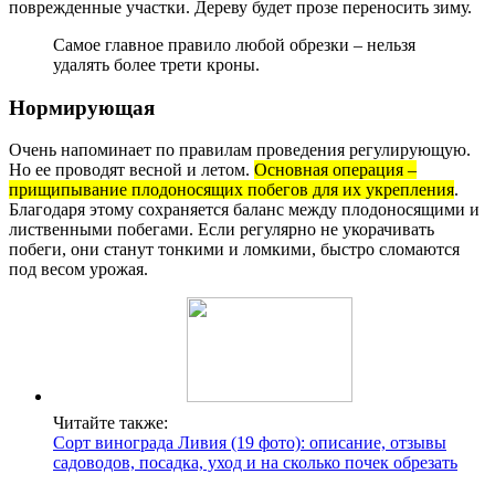
поврежденные участки. Дереву будет прозе переносить зиму.
Самое главное правило любой обрезки – нельзя
удалять более трети кроны.
Нормирующая
Очень напоминает по правилам проведения регулирующую.
Но ее проводят весной и летом.
Основная операция –
прищипывание плодоносящих побегов для их укрепления
.
Благодаря этому сохраняется баланс между плодоносящими и
лиственными побегами. Если регулярно не укорачивать
побеги, они станут тонкими и ломкими, быстро сломаются
под весом урожая.
Читайте также:
Сорт винограда Ливия (19 фото): описание, отзывы
садоводов, посадка, уход и на сколько почек обрезать