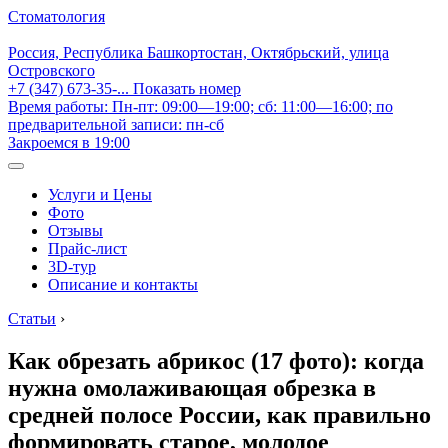
Стоматология
Россия, Республика Башкортостан, Октябрьский, улица
Островского
+7 (347) 673-35-...
Показать номер
Время работы: Пн-пт: 09:00—19:00; сб: 11:00—16:00; по
предварительной записи: пн-сб
Закроемся в 19:00
Услуги и Цены
Фото
Отзывы
Прайс-лист
3D-тур
Описание и контакты
Статьи
›
Как обрезать абрикос (17 фото): когда
нужна омолаживающая обрезка в
средней полосе России, как правильно
формировать старое, молодое