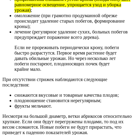
равномерное освещение, упрощается уход и уборка
урожая)
;
омоложение (при грамотно продуманной обрезке
происходит удаление старых побегов, формирование
кроны);
лечение (регулярное удаление сухих, больных побегов
предупреждает поражение всего дерева).
Если не прореживать периодически крону, побеги
быстро разрастутся. Первое время растение будет
давать обильные урожаи. Но через несколько лет
побеги постареют, плодоносящих почек будет
крайне мало.
При отсутствии стрижек наблюдаются следующие
последствия:
снижаются вкусовые и товарные качества плодов;
плодоношение становится нерегулярным;
фрукты мельчают.
Несмотря на большой диаметр, ветки абрикосов относительно
хрупкие. Если они будут перегружены плодами, то под их
весом сломаются. Новые побеги не будут прирастать, что
приведет к падению показателей урожая.