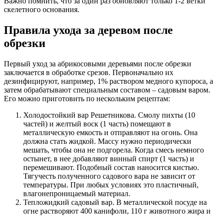
Важно помнить, что за один раз обновляют только 1-2 ветки
скелетного основания.
Правила ухода за деревом после
обрезки
Первый уход за абрикосовыми деревьями после обрезки
заключается в обработке срезов. Первоначально их
дезинфицируют, например, 1% раствором медного купороса, а
затем обрабатывают специальным составом – садовым варом.
Его можно приготовить по нескольким рецептам:
Холодостойкий вар Решетникова. Смолу пихты (10
частей) и желтый воск (1 часть) помещают в
металлическую емкость и отправляют на огонь. Она
должна стать жидкой. Массу нужно периодически
мешать, чтобы она не подгорела. Когда смесь немного
остынет, в нее добавляют винный спирт (1 часть) и
перемешивают. Подобный состав наносится кистью.
Тягучесть полученного садового вара не зависит от
температуры. При любых условиях это пластичный,
влагонепроницаемый материал.
Тепложидкий садовый вар. В металлической посуде на
огне растворяют 400 канифоли, 110 г животного жира и