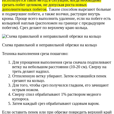
Используется такой метод в ситуации, когда необходимо
срезать побег целиком, не допуская роста новых
дополнительных побегов
. Таким способом вырезают больные
и подмерзшие побеги, а также волчки, растущие внутрь
кроны. Проще всего выполнить удаление, если на побеге есть
кольцевой наплыв (расположен на границе с предыдущим
побегом). Срез делают по верхнему краю кольца.
Схема правильной и неправильной обрезки на кольцо
Техника выполнения среза пошагово:
Для упрощения выполнения среза сначала подпиливают
ветку на небольшом расстоянии (10-20 см). Сверху на
треть делают надпил.
Отпиленную ветку убирают. Затем оставшийся пенек
срезают на кольцо.
Для того, чтобы срез получился гладким, его зачищают
острым ножом.
Сверху спил обрабатывают 1% раствором медного
купороса.
Затем каждый срез обрабатывают садовым варом.
Если оставить пенек или при обрезке повредить верхний край