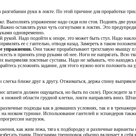
 разгибании руки в локте. По этой причине для проработки три
кг. Выполнять упражнение надо сидя или стоя. Поднять две руки
. Важно оставлять руки чуть согнутыми в локтях. Это предупредит
руками одновременно.
 рукой. Надо подойти к опоре, это может быть стул. Надо накл
рямлять ее с гантелью, отводя назад. Замереть в таком положен
ые упражнения.
Они также прорабатывают трехглавую мышцу пле
исесть и принять упор руками об нее. Ноги не напрягать. Всю тя
ерх выпрямляя локтевые суставы. Надо не забывать, что находяс
тарайтесь усложнять задание, для этого нужно ноги положить н
 слегка ближе друг к другу. Отжиматься, держа спину выпрямлен
(вес штанги должен ощущаться, но быть по силе). Проследите за
 к нижней области грудной клетки, локти направлять вниз. Шта
 различные подходы как в домашних условиях, так и в тренажер
 на низком турнике. Использование гантелей и эспандеров такж
прогрессии нагрузок.
нения, как жим лежа, тяга к подбородку и различные варианты с
збегать травм. Программа тренировок обычно включает в себя к