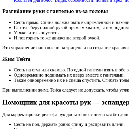
Коллаген для волос. Виды, особенности, польза и вред, 
Разгибание руки с гантелью из-за головы
Сесть прямо. Спина должна быть выпрямленной и находи
Гантель берут одной рукой прямым хватом, затем поднима
Утяжелитель опустить.
И повторить то же движение второй рукой.
Это упражнение направлено на трицепс и на создание красиво
Жим Тейта
Сесть на стул или скамью. По одной гантели взять в обе
Одновременно поднимать их вверх вместе с гантелями.
Также одновременно их не спеша опустить. Сгибать тольк
При выполнении жима Тейса следует не допускать, чтобы утяже
Помощник для красоты рук — эспанде
Для корректировки рельефа рук достаточно заниматься без доп
Сесть на пол, держать ровно спину и расправить плечи.