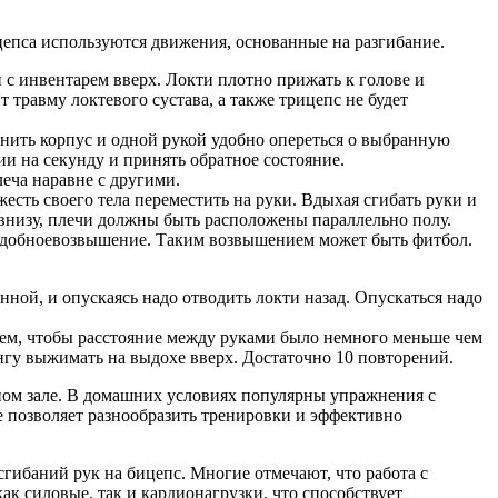
цепса используются движения, основанные на разгибание.
 с инвентарем вверх. Локти плотно прижать к голове и
 травму локтевого сустава, а также трицепс не будет
онить корпус и одной рукой удобно опереться о выбранную
ии на секунду и принять обратное состояние.
ча наравне с другими.
жесть своего тела переместить на руки. Вдыхая сгибать руки и
ь внизу, плечи должны быть расположены параллельно полу.
а удобноевозвышение. Таким возвышением может быть фитбол.
ной, и опускаясь надо отводить локти назад. Опускаться надо
 тем, чтобы расстояние между руками было немного меньше чем
нгу выжимать на выдохе вверх. Достаточно 10 повторений.
ном зале. В домашних условиях популярны упражнения с
е позволяет разнообразить тренировки и эффективно
гибаний рук на бицепс. Многие отмечают, что работа с
ак силовые, так и кардионагрузки, что способствует