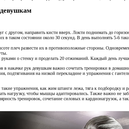
 девушкам
руг с другом, направить кисти вверх. Локти поднимать до гориз
х в таком состоянии около 30 секунд. В день выполнять 5-6 таки
ысоте плеч развести их в противоположные стороны. Одновреме
уты.
я руками о стенку и проделать 20 отжиманий. Каждый день лучше
ов в накачке рук девушкам важно сочетать тренировки в домашн
ия, подтягивания на низкой перекладине и упражнения с гантел
 такие упражнения, как жим штанги лежа, тяга к подбородку и 
ать нагрузку, чтобы мышцы адаптировались. Также важно не заб
ярность тренировок, сочетание силовых и кардионагрузок, а т