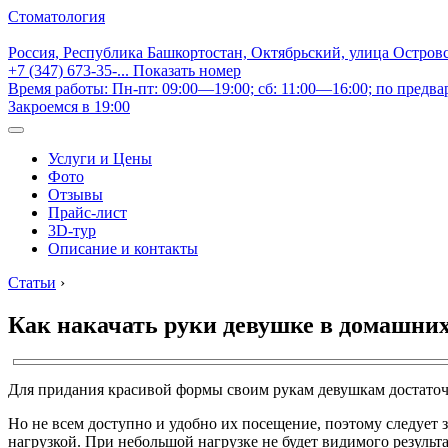
Стоматология
Россия, Республика Башкортостан, Октябрьский, улица Остров
+7 (347) 673-35-...
Показать номер
Время работы: Пн-пт: 09:00—19:00; сб: 11:00—16:00; по предва
Закроемся в 19:00
Услуги и Цены
Фото
Отзывы
Прайс-лист
3D-тур
Описание и контакты
Статьи
›
Как накачать руки девушке в домашних
Для придания красивой формы своим рукам девушкам достаточ
Но не всем доступно и удобно их посещение, поэтому следует з
нагрузкой. При небольшой нагрузке не будет видимого результа