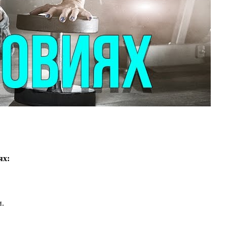
ях:
и.