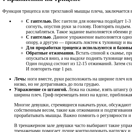
Функция трицепса или трехглавой мышцы плеча, заключается в
С гантелью.
Вес гантели для новичка подойдет 1-3 
согнуть, опустив руки за голову. Повторять подъем
расслабляться. Такое задание выполняется обеими 
С гантелью
. Данное упражнение выполняется одной
опору, а другую — прижать локтем к туловищу и вып
Для проработки трицепса используются и базов
Обратные отжимания.
Встать спиной к скамье, пр
опускаться вниз, а на выдохе поднять туловище вв
Один подход состоит из 12-15 отжиманий. Затем с
И повторить еще 1 раз.
Лечь:
ноги вместе, руки расположить на ширине плеч или
низко, но не дотрагиваясь до пола грудью.
Упражнение со штангой.
Лежа на скамье, взять штангу 
ширина плеч. Гриф перемещать вниз на вдохе, приближая
Многие девушки, стремящиеся накачать руки, обсуждают
собственным весом, такие как отжимания и подтягивания
прорабатывать мышцы. Важно помнить о регулярности и 
В тренажерном зале девушки часто выбирают такие упраж
тренажерами помогает лучше контролировать нагрузку и и