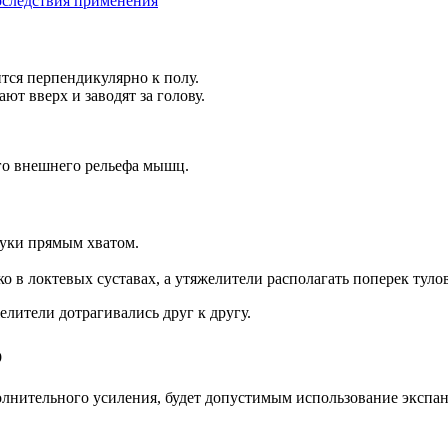
последствия применения
тся перпендикулярно к полу.
ют вверх и заводят за голову.
го внешнего рельефа мышц.
 руки прямым хватом.
о в локтевых суставах, а утяжелители располагать поперек туло
лители дотрагивались друг к другу.
р
олнительного усиления, будет допустимым использование экспан