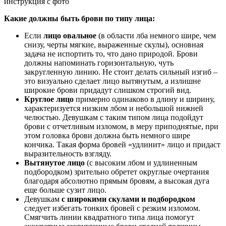
Какие должны быть брови по типу лица:
Если
лицо овальное
(в области лба немного шире, чем
снизу, черты мягкие, выраженные скулы), основная
задача не испортить то, что дано природой. Брови
должны напоминать горизонтальную, чуть
закругленную линию. Не стоит делать сильный изгиб –
это визуально сделает лицо вытянутым, а излишне
широкие брови придадут слишком строгий вид.
Круглое лицо
примерно одинаково в длину и ширину,
характеризуется низким лбом и небольшой нижней
челюстью. Девушкам с таким типом лица подойдут
брови с отчетливым изломом, в меру приподнятые, при
этом головка брови должна быть немного шире
кончика. Такая форма бровей «удлинит» лицо и придаст
выразительность взгляду.
Вытянутое лицо
(с высоким лбом и удлиненным
подбородком) зрительно обретет округлые очертания
благодаря абсолютно прямым бровям, а высокая дуга
еще больше сузит лицо.
Девушкам
с широкими скулами и подбородком
следует избегать тонких бровей с резким изломом.
Смягчить линии квадратного типа лица помогут