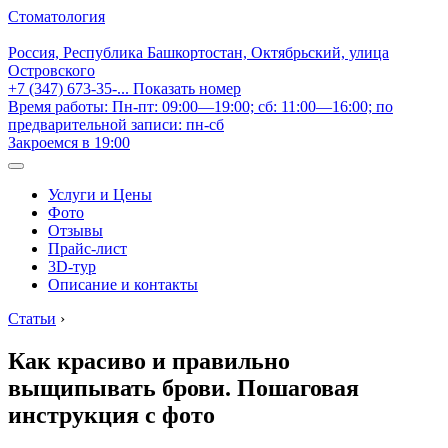
Стоматология
Россия, Республика Башкортостан, Октябрьский, улица
Островского
+7 (347) 673-35-...
Показать номер
Время работы: Пн-пт: 09:00—19:00; сб: 11:00—16:00; по
предварительной записи: пн-сб
Закроемся в 19:00
Услуги и Цены
Фото
Отзывы
Прайс-лист
3D-тур
Описание и контакты
Статьи
›
Как красиво и правильно
выщипывать брови. Пошаговая
инструкция с фото