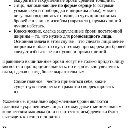
аккуратные закругленные брови средней толщины.
Лицо, напоминающее
по форме сердце
(с острыми
углами скул и подбородка и широким лбом), можно
визуально выровнять с помощью чуть приподнятых
бровей с плавным изгибом («вразлет»), прямых линий
лучше избегать.
Классические, слегка закругленные брови достаточной
ширины – то, что нужно для
ромбовидного лица
.
Основная задача в этом случае – это сделать лицо менее
широким в области скул, поэтому при коррекции бровей
следует избегать резких углов и прямых линий.
Правильно выщипанные брови могут не только придать лицу
мягкость и пропорциональность, но и зрительно увеличить
глаза, сделав взгляд более выразительным.
Самое главное – честно признаться себе, какие
существуют недочеты и грамотно скорректировать
их.
Ухоженные, правильно оформленные брови являются
главным «украшением» лица, поэтому даже с минимальным
количеством макияжа (или его отсутствием) девушка будет
выглядеть красиво и опрятно.