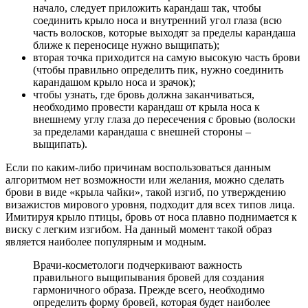
начало, следует приложить карандаш так, чтобы
соединить крыло носа и внутренний угол глаза (всю
часть волосков, которые выходят за пределы карандаша
ближе к переносице нужно выщипать);
вторая точка приходится на самую высокую часть брови
(чтобы правильно определить пик, нужно соединить
карандашом крыло носа и зрачок);
чтобы узнать, где бровь должна заканчиваться,
необходимо провести карандаш от крыла носа к
внешнему углу глаза до пересечения с бровью (волоски
за пределами карандаша с внешней стороны –
выщипать).
Если по каким-либо причинам воспользоваться данным
алгоритмом нет возможности или желания, можно сделать
брови в виде «крыла чайки», такой изгиб, по утверждению
визажистов мирового уровня, подходит для всех типов лица.
Имитируя крыло птицы, бровь от носа плавно поднимается к
виску с легким изгибом. На данный момент такой образ
является наиболее популярным и модным.
Врачи-косметологи подчеркивают важность
правильного выщипывания бровей для создания
гармоничного образа. Прежде всего, необходимо
определить форму бровей, которая будет наиболее