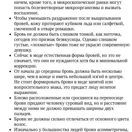
ничем, кроме того, в микроскопические ранки могут
попасть болезнетворные микроорганизмы и вызвать
воспаление.
Чтобы уменьшить раздражение после выщипывания
бровей, кожу протирают кубиком льда или салфеткой,
смоченной в отваре ромашки.
Бровь не должна быть слишком тонкой, как ниточка,
сегодня это признак безвкусицы. Однако слишком
густые, «лохматые» брови тоже не украсят современную
девушку.
Сейчас в моде естественная форма бровей, но это не
означает, что они не нуждаются хотя бы в минимальной
коррекции.
От начала до середины бровь должна быть несколько
шире, чем в конце и иметь небольшой изгиб в центре.
Не стоит формировать брови в виде запятой или
вопросительного знака, это придаст лицу нелепое
выражение.
Близко расположенные или сросшиеся на переносице
брови придают человеку суровый вид, но и расстояние
между ними не должно превышать ширины двух
пальцев.
Брови не должны сильно отличаться от основного цвета
волос.
Изначально у большинства людей брови асимметричны,