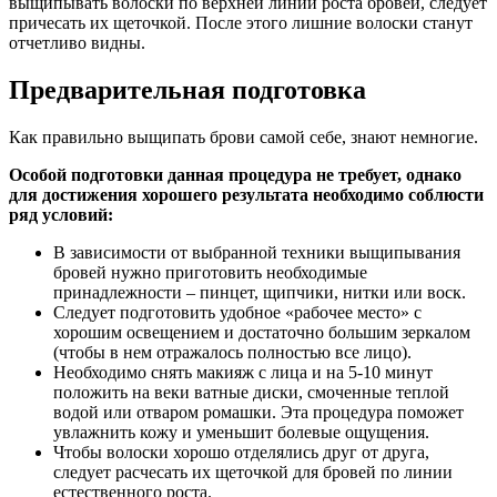
выщипывать волоски по верхней линии роста бровей, следует
причесать их щеточкой. После этого лишние волоски станут
отчетливо видны.
Предварительная подготовка
Как правильно выщипать брови самой себе, знают немногие.
Особой подготовки данная процедура не требует, однако
для достижения хорошего результата необходимо соблюсти
ряд условий:
В зависимости от выбранной техники выщипывания
бровей нужно приготовить необходимые
принадлежности – пинцет, щипчики, нитки или воск.
Следует подготовить удобное «рабочее место» с
хорошим освещением и достаточно большим зеркалом
(чтобы в нем отражалось полностью все лицо).
Необходимо снять макияж с лица и на 5-10 минут
положить на веки ватные диски, смоченные теплой
водой или отваром ромашки. Эта процедура поможет
увлажнить кожу и уменьшит болевые ощущения.
Чтобы волоски хорошо отделялись друг от друга,
следует расчесать их щеточкой для бровей по линии
естественного роста.