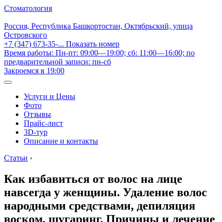
Стоматология
Россия, Республика Башкортостан, Октябрьский, улица
Островского
+7 (347) 673-35-...
Показать номер
Время работы: Пн-пт: 09:00—19:00; сб: 11:00—16:00; по
предварительной записи: пн-сб
Закроемся в 19:00
Услуги и Цены
Фото
Отзывы
Прайс-лист
3D-тур
Описание и контакты
Статьи
›
Как избавиться от волос на лице
навсегда у женщины. Удаление волос
народными средствами, депиляция
воском, шугаринг. Причины и лечение