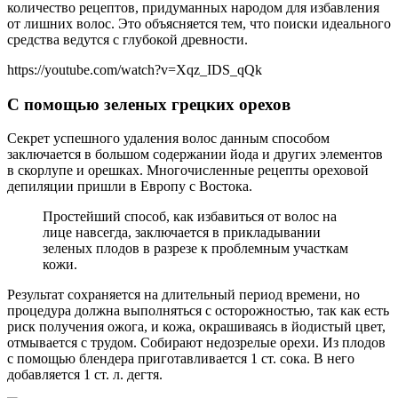
количество рецептов, придуманных народом для избавления
от лишних волос. Это объясняется тем, что поиски идеального
средства ведутся с глубокой древности.
https://youtube.com/watch?v=Xqz_IDS_qQk
С помощью зеленых грецких орехов
Секрет успешного удаления волос данным способом
заключается в большом содержании йода и других элементов
в скорлупе и орешках. Многочисленные рецепты ореховой
депиляции пришли в Европу с Востока.
Простейший способ, как избавиться от волос на
лице навсегда, заключается в прикладывании
зеленых плодов в разрезе к проблемным участкам
кожи.
Результат сохраняется на длительный период времени, но
процедура должна выполняться с осторожностью, так как есть
риск получения ожога, и кожа, окрашиваясь в йодистый цвет,
отмывается с трудом. Собирают недозрелые орехи. Из плодов
с помощью блендера приготавливается 1 ст. сока. В него
добавляется 1 ст. л. дегтя.