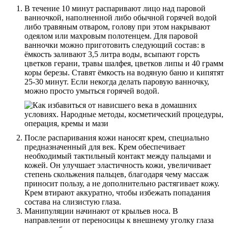
В течение 10 минут распаривают лицо над паровой
ванночкой, наполненной либо обычной горячей водой
либо травяным отваром, голову при этом накрывают
одеялом или махровым полотенцем. Для паровой
ванночки можно приготовить следующий состав: в
ёмкость заливают 3,5 литра воды, всыпают горсть
цветков герани, травы шалфея, цветков липы и 40 грамм
коры березы. Ставят ёмкость на водяную баню и кипятят
25-30 минут. Если некогда делать паровую ванночку,
можно просто умыться горячей водой.
После распаривания кожи наносят крем, специально
предназначенный для век. Крем обеспечивает
необходимый тактильный контакт между пальцами и
кожей. Он улучшает эластичность кожи, увеличивает
степень скольжения пальцев, благодаря чему массаж
приносит пользу, а не дополнительно растягивает кожу.
Крем втирают аккуратно, чтобы избежать попадания
состава на слизистую глаза.
Манипуляции начинают от крыльев носа. В
направлении от переносицы к внешнему уголку глаза