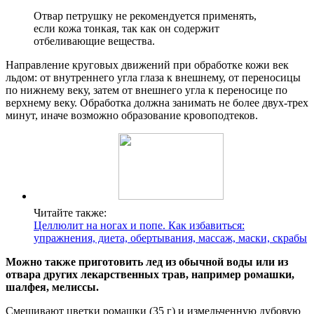
Отвар петрушку не рекомендуется применять,
если кожа тонкая, так как он содержит
отбеливающие вещества.
Направление круговых движений при обработке кожи век
льдом: от внутреннего угла глаза к внешнему, от переносицы
по нижнему веку, затем от внешнего угла к переносице по
верхнему веку. Обработка должна занимать не более двух-трех
минут, иначе возможно образование кровоподтеков.
Читайте также:
Целлюлит на ногах и попе. Как избавиться:
упражнения, диета, обертывания, массаж, маски, скрабы
Можно также приготовить лед из обычной воды или из
отвара других лекарственных трав, например ромашки,
шалфея, мелиссы.
Смешивают цветки ромашки (35 г) и измельченную дубовую