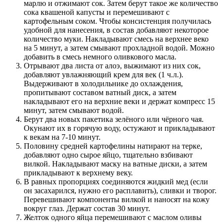
марлю и отжимают сок. Затем берут такое же количество
сока квашеной капусты и перемешивают с
картофельным соком. Чтобы консистенция получилась
удобной для нанесения, в состав добавляют некоторое
количество муки. Накладывают смесь на верхнее веко
на 5 минут, а затем смывают прохладной водой. Можно
добавить в смесь немного оливкового масла.
Отрывают два листа от алоэ, выжимают из них сок,
добавляют увлажняющий крем для век (1 ч.л.).
Выдерживают в холодильнике до охлаждения,
пропитывают составом ватный диск, а затем
накладывают его на верхние веки и держат компресс 15
минут, затем смывают водой.
Берут два новых пакетика зелёного или чёрного чая.
Окунают их в горячую воду, остужают и прикладывают
к векам на 7-10 минут.
Половину средней картофелины натирают на терке,
добавляют одно сырое яйцо, тщательно взбивают
вилкой. Накладывают маску на ватные диски, а затем
прикладывают к верхнему веку.
В равных пропорциях соединяются жидкий мед (если
он засахарился, нужно его расплавить), сливки и творог.
Перевешивают компоненты вилкой и наносят на кожу
вокруг глаз. Держат состав 30 минут.
Желток одного яйца перемешивают с маслом оливы