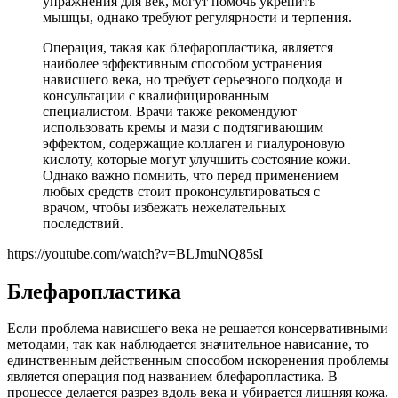
упражнения для век, могут помочь укрепить
мышцы, однако требуют регулярности и терпения.
Операция, такая как блефаропластика, является
наиболее эффективным способом устранения
нависшего века, но требует серьезного подхода и
консультации с квалифицированным
специалистом. Врачи также рекомендуют
использовать кремы и мази с подтягивающим
эффектом, содержащие коллаген и гиалуроновую
кислоту, которые могут улучшить состояние кожи.
Однако важно помнить, что перед применением
любых средств стоит проконсультироваться с
врачом, чтобы избежать нежелательных
последствий.
https://youtube.com/watch?v=BLJmuNQ85sI
Блефаропластика
Если проблема нависшего века не решается консервативными
методами, так как наблюдается значительное нависание, то
единственным действенным способом искоренения проблемы
является операция под названием блефаропластика. В
процессе делается разрез вдоль века и убирается лишняя кожа.