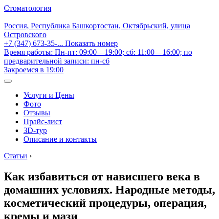
Стоматология
Россия, Республика Башкортостан, Октябрьский, улица
Островского
+7 (347) 673-35-...
Показать номер
Время работы: Пн-пт: 09:00—19:00; сб: 11:00—16:00; по
предварительной записи: пн-сб
Закроемся в 19:00
Услуги и Цены
Фото
Отзывы
Прайс-лист
3D-тур
Описание и контакты
Статьи
›
Как избавиться от нависшего века в
домашних условиях. Народные методы,
косметический процедуры, операция,
кремы и мази