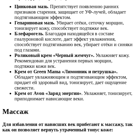
Цинковая мазь
. Препятствует появлению ранних
признаков старения, защищает от УФ-лучей, обладает
подтягивающим эффектом.
Гепариновая мазь
. Убирает отёки, сеточку морщин,
тонизирует кожу, способствует подтяжке век.
Блефарогель
. Благодаря находящейся в составе
гиалуроновой кислоте, дает эффект увлажнения,
способствует подтягиванию век, убирает отёки и синяки
под глазами.
Роликовый крем «Черный жемчуг».
Увлажняет кожу.
Рекомендован для устранения первых морщин,
подтяжки кожи век.
Крем от Green Mama «Лимонник и петрушка».
Обладает увлажняющим и подтягивающим эффектом,
придает ей здоровый вид, тонизирует, дает ощущение
свежести.
Крем от
Avon
«Заряд энергии»
. Увлажняет, тонизирует,
приподнимает нависающие веки.
Массаж
Для избавления от нависших век прибегают к массажу, так
как он позволяет вернуть утраченный тонус коже: