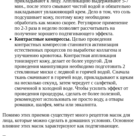
прикладывают к лицу. Аппликацию выдерживают 5-7
мин., после этого смывают чистой водой и обязательно
накладывают увлажняющий крем. Дело в том, что соль
подсушивает кожу, поэтому кожу необходимо
обработать как можно скорее. Регулярное применение
по 2-3 раза в неделю позволяет рассчитывать на
получение хорошего подтягивающего эффекта.
Контрастные компрессы.
Целью проведения
контрастных компрессов становится активизация
естественных процессов по выработке коллагена и
улучшению кровотока. Контрастная аппликация
тонизирует кожу, делает ее более упругой. Для
проведения манипуляции необходимо подготовить 2
стеклянные миски с ледяной и горячей водой. Сначала
ткань смачивают в горячей воде, прикладывают к щекам
на несколько секунд, затем чередует с салфеткой,
смоченной в холодной воде. Чтобы усилить эффект от
проведения процедуры, сделать ее более полезной,
рекомендуют использовать не просто воду, а отвары
ромашки, шалфея, мяты или эвкалипта.
Помимо этих приемов существует много рецептов масок для
лица, которые можно сделать в домашних условиях. Основное
влияние этих масок характеризуют как подтягивающее.