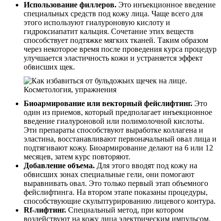
Использование филлеров.
Это инъекционное введение
специальных средств под кожу лица. Чаще всего для
этого используют гиалуроновую кислоту и
гидроксиапатит кальция. Сочетание этих веществ
способствует подтяжке мягких тканей. Таким образом
через некоторое время после проведения курса процедур
улучшается эластичность кожи и устраняется эффект
обвисших щек.
Биоармирование или векторный фейслифтинг.
Это
один из приемов, который предполагает инъекционное
введение гиалуроновой или полимолочной кислоты.
Эти препараты способствуют выработке коллагена и
эластина, восстанавливают первоначальный овал лица и
подтягивают кожу. Биоармирование делают на 6 или 12
месяцев, затем курс повторяют.
Добавление объема.
Для этого вводят под кожу на
обвисших зонах специальные гели, они помогают
выравнивать овал. Это только первый этап объемного
фейслифтинга. На втором этапе показаны процедуры,
способствующие скульптурированию лицевого контура.
Rf-лифтинг.
Специальный метод, при котором
воздействуют на кожу лица электрическим импульсом.