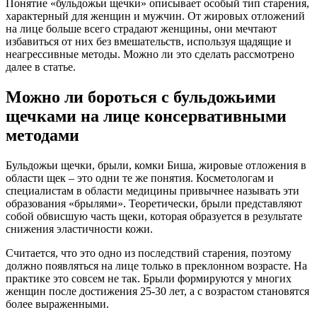
Понятие «бульдожьи щечки» описывает особый тип старения,
характерный для женщин и мужчин. От жировых отложений
на лице больше всего страдают женщины, они мечтают
избавиться от них без вмешательств, используя щадящие и
неагрессивные методы. Можно ли это сделать рассмотрено
далее в статье.
Можно ли бороться с бульдожьими
щечками на лице консервативными
методами
Бульдожьи щечки, брыли, комки Биша, жировые отложения в
области щек – это одни те же понятия. Косметологам и
специалистам в области медицины привычнее называть эти
образования «брылями». Теоретически, брыли представляют
собой обвисшую часть щеки, которая образуется в результате
снижения эластичности кожи.
Считается, что это одно из последствий старения, поэтому
должно появляться на лице только в преклонном возрасте. На
практике это совсем не так. Брыли формируются у многих
женщин после достижения 25-30 лет, а с возрастом становятся
более выраженными.