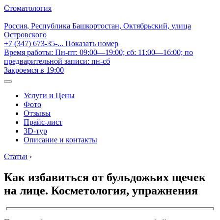
Стоматология
Россия, Республика Башкортостан, Октябрьский, улица
Островского
+7 (347) 673-35-...
Показать номер
Время работы: Пн-пт: 09:00—19:00; сб: 11:00—16:00; по
предварительной записи: пн-сб
Закроемся в 19:00
Услуги и Цены
Фото
Отзывы
Прайс-лист
3D-тур
Описание и контакты
Статьи
›
Как избавиться от бульдожьих щечек
на лице. Косметология, упражнения