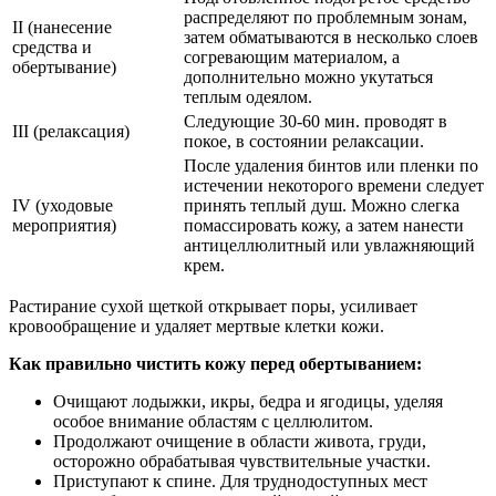
распределяют по проблемным зонам,
II (нанесение
затем обматываются в несколько слоев
средства и
согревающим материалом, а
обертывание)
дополнительно можно укутаться
теплым одеялом.
Следующие 30-60 мин. проводят в
III (релаксация)
покое, в состоянии релаксации.
После удаления бинтов или пленки по
истечении некоторого времени следует
IV (уходовые
принять теплый душ. Можно слегка
мероприятия)
помассировать кожу, а затем нанести
антицеллюлитный или увлажняющий
крем.
Растирание сухой щеткой открывает поры, усиливает
кровообращение и удаляет мертвые клетки кожи.
Как правильно чистить кожу перед обертыванием:
Очищают лодыжки, икры, бедра и ягодицы, уделяя
особое внимание областям с целлюлитом.
Продолжают очищение в области живота, груди,
осторожно обрабатывая чувствительные участки.
Приступают к спине. Для труднодоступных мест