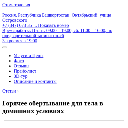
Стоматология
Россия, Республика Башкортостан, Октябрьский, улица
Островского
+7 (347) 673-35-...
Показать номер
Время работы: Пн-пт: 09:00—19:00; сб: 11:00—16:00; по
предварительной записи: пн-сб
Закроемся в 19:00
Услуги и Цены
Фото
Отзывы
Прайс-лист
3D-тур
Описание и контакты
Статьи
›
Горячее обертывание для тела в
домашних условиях