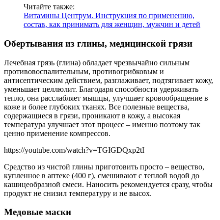
Читайте также:
Витамины Центрум. Инструкция по применению,
состав, как принимать для женщин, мужчин и детей
Обертывания из глины, медицинской грязи
Лечебная грязь (глина) обладает чрезвычайно сильным
противовоспалительным, противогрибковым и
антисептическим действием, разглаживает, подтягивает кожу,
уменьшает целлюлит. Благодаря способности удерживать
тепло, она расслабляет мышцы, улучшает кровообращение в
коже и более глубоких тканях. Все полезные вещества,
содержащиеся в грязи, проникают в кожу, а высокая
температура улучшает этот процесс – именно поэтому так
ценно применение компрессов.
https://youtube.com/watch?v=TGIGDQxp2tI
Средство из чистой глины приготовить просто – вещество,
купленное в аптеке (400 г), смешивают с теплой водой до
кашицеобразной смеси. Наносить рекомендуется сразу, чтобы
продукт не снизил температуру и не высох.
Медовые маски