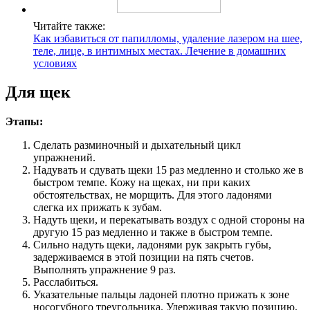
Читайте также:
Как избавиться от папилломы, удаление лазером на шее,
теле, лице, в интимных местах. Лечение в домашних
условиях
Для щек
Этапы:
Сделать разминочный и дыхательный цикл
упражнений.
Надувать и сдувать щеки 15 раз медленно и столько же в
быстром темпе. Кожу на щеках, ни при каких
обстоятельствах, не морщить. Для этого ладонями
слегка их прижать к зубам.
Надуть щеки, и перекатывать воздух с одной стороны на
другую 15 раз медленно и также в быстром темпе.
Сильно надуть щеки, ладонями рук закрыть губы,
задерживаемся в этой позиции на пять счетов.
Выполнять упражнение 9 раз.
Расслабиться.
Указательные пальцы ладоней плотно прижать к зоне
носогубного треугольника. Удерживая такую позицию,