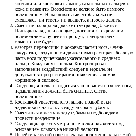
кончики или костяшки фаланг указательных пальцев к
коже и надавить. Воздействие должно быть немного
болезненным. Надавливать так, чтобы кожа не
смещалась, ни тереть, ни вращать, а просто давить.
Сместить пальцы на два сантиметра над бровями.
Повторить надавливающие движения. Со временем
болезненные ощущения пройдут, и неприятных
моментов не будет.
Разогрев переносицы и боковых частей носа. Очень
аккуратно, воздушными движениями растирать боковую
часть носа подушечками указательного и среднего
пальца. Кожу тянуть нельзя. Контролировать
выполнение воздействий следует в зеркале, не
допускается при растирании появления заломов,
морщинок и складок.
Следующая точка находиться у основания ноздрей носа,
надавливания должны быть сильные, слегка
болезненные.
Костяшкой указательного пальца правой руки
надавливать на точку между носом и губами.
Сместиться к месту между губами и подбородком,
провести воздействие
Следующие две симметричные точки находятся под
основанием клыков на нижней челюсти.
Перейти к другой паре точек, расположенных на самой