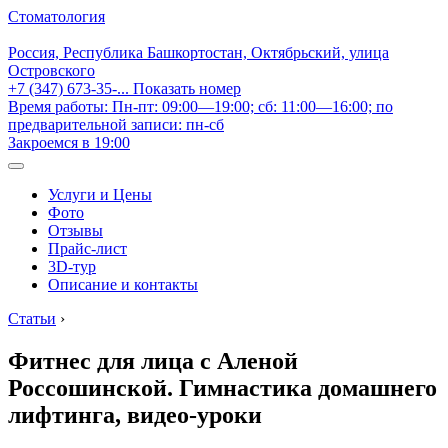
Стоматология
Россия, Республика Башкортостан, Октябрьский, улица
Островского
+7 (347) 673-35-...
Показать номер
Время работы: Пн-пт: 09:00—19:00; сб: 11:00—16:00; по
предварительной записи: пн-сб
Закроемся в 19:00
Услуги и Цены
Фото
Отзывы
Прайс-лист
3D-тур
Описание и контакты
Статьи
›
Фитнес для лица с Аленой
Россошинской. Гимнастика домашнего
лифтинга, видео-уроки