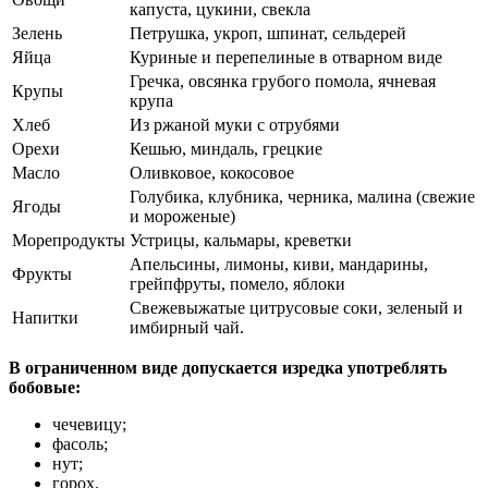
капуста, цукини, свекла
Зелень
Петрушка, укроп, шпинат, сельдерей
Яйца
Куриные и перепелиные в отварном виде
Гречка, овсянка грубого помола, ячневая
Крупы
крупа
Хлеб
Из ржаной муки с отрубями
Орехи
Кешью, миндаль, грецкие
Масло
Оливковое, кокосовое
Голубика, клубника, черника, малина (свежие
Ягоды
и мороженые)
Морепродукты
Устрицы, кальмары, креветки
Апельсины, лимоны, киви, мандарины,
Фрукты
грейпфруты, помело, яблоки
Свежевыжатые цитрусовые соки, зеленый и
Напитки
имбирный чай.
В ограниченном виде допускается изредка употреблять
бобовые:
чечевицу;
фасоль;
нут;
горох.