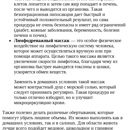
клеток лопается и затем сам жир попадает в печень,
после чего и выводится из организма. Такая
безоперационная липосакция дает быстрый и
устойчивый положительный результат, но сама
процедура не очень безопасна и имеет ряд ограничений
(диабет, кожные заболевания, беременность, болезни
печени и почек).
Лимфодренажный массаж
— это особое физическое
воздействие на лимфатическую систему человека,
которое может осуществляться вручную или при
помощи аппарата. Целью такого массажа является
увеличение скорости лимфотока, благодаря чему из
организма быстрее выводятся токсины и шлаки,
ускоряется обмен веществ.
Заменить в домашних условиях такой массаж
может контрастный душ с морской солью, который
следует принимать регулярно. Такая процедура не
только отлично взбодрит, но и улучшит
микроциркуляцию крови.
Также полезно делать различные обертывания, которые
помогут убрать лишние объемы. Их можно выполнять как в
домашних условиях, так и в салонах. Для области живота
лучше всего подойдет медовое, шоколадное и глиняное