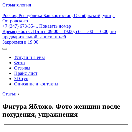
Стоматология
Россия, Республика Башкортостан, Октябрьский, улица
Островского
+7 (347) 673-35-...
Показать номер
Время работы: Пн-пт: 09:00—19:00; сб: 11:00—16:00; по
предварительной записи: пн-сб
Закроемся в 19:00
Услуги и Цены
Фото
Отзывы
Прайс-лист
3D-тур
Описание и контакты
Статьи
›
Фигура Яблоко. Фото женщин после
похудения, упражнения