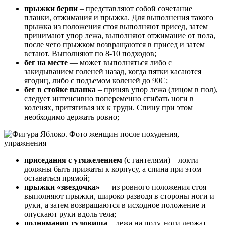
прыжки берпи
– представляют собой сочетание
планки, отжимания и прыжка. Для выполнения такого
прыжка из положения стоя выполняют присед, затем
принимают упор лежа, выполняют отжимание от пола,
после чего прыжком возвращаются в присед и затем
встают. Выполняют по 8-10 подходов;
бег на месте
— может выполняться либо с
закидыванием голеней назад, когда пятки касаются
ягодиц, либо с подъемом коленей до 90С;
бег в стойке планка
– приняв упор лежа (лицом в пол),
следует интенсивно попеременно сгибать ноги в
коленях, притягивая их к груди. Спину при этом
необходимо держать ровно;
приседания с утяжелением
(с гантелями) – локти
должны быть прижаты к корпусу, а спина при этом
оставаться прямой;
прыжки «звездочка»
— из ровного положения стоя
выполняют прыжки, широко разводя в стороны ноги и
руки, а затем возвращаются в исходное положение и
опускают руки вдоль тела;
поднимания туловища
– лежа на полу, ноги держат