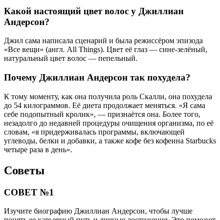
Какой настоящий цвет волос у Джиллиан
Андерсон?
Джил сама написала сценарий и была режиссёром эпизода
«Все вещи» (англ. All Things). Цвет её глаз — сине-зелёный,
натуральный цвет волос — пепельный.
Почему Джиллиан Андерсон так похудела?
К тому моменту, как она получила роль Скалли, она похудела
до 54 килограммов. Её диета продолжает меняться. «Я сама
себе подопытный кролик», — признаётся она. Более того,
незадолго до недавней процедуры очищения организма, по её
словам, «я придерживалась программы, включающей
углеводы, белки и добавки, а также кофе без кофеина Starbucks
четыре раза в день».
Советы
СОВЕТ №1
Изучите биографию Джиллиан Андерсон, чтобы лучше
понять ее карьерный путь и личные достижения. Это поможет