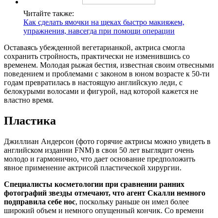
Читайте также:
Как сделать ямочки на щеках быстро макияжем,
упражнения, навсегда при помощи операции
Оставаясь убежденной вегетарианкой, актриса смогла
сохранить стройность, практически не изменившись со
временем. Молодая рыжая бестия, известная своим отвесными
поведением и проблемами с законом в юном возрасте к 50-ти
годам превратилась в настоящую английскую леди, с
белокурыми волосами и фигурой, над которой кажется не
властно время.
Пластика
Джиллиан Андерсон (фото горячие актрисы можно увидеть в
английском издании FNM) в свои 50 лет выглядит очень
молодо и гармонично, что дает основание предположить
явное применение актрисой пластической хирургии.
Специалисты косметологии при сравнении ранних
фотографий звезды отмечают, что агент Скалли немного
подправила себе нос
, поскольку раньше он имел более
широкий объем и немного опущенный кончик. Со времени