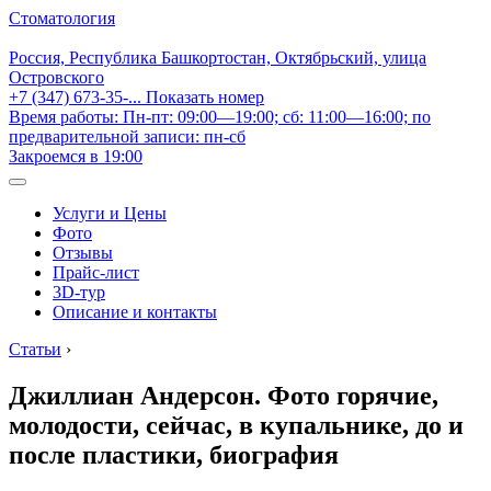
Стоматология
Россия, Республика Башкортостан, Октябрьский, улица
Островского
+7 (347) 673-35-...
Показать номер
Время работы: Пн-пт: 09:00—19:00; сб: 11:00—16:00; по
предварительной записи: пн-сб
Закроемся в 19:00
Услуги и Цены
Фото
Отзывы
Прайс-лист
3D-тур
Описание и контакты
Статьи
›
Джиллиан Андерсон. Фото горячие,
молодости, сейчас, в купальнике, до и
после пластики, биография