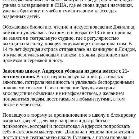
узнала о возвращении в США, где ее снова ждали насмешки,
уже как британку, и учеба в гуманитарном классе для
одаренных детей.
Обожающая биологию, чтение и искусствоведение Джиллиан
внезапно увлекалась театром, и в возрасте 13-ти лет пришла
на занятия в театральную студию, где с регулярностью
выходила на сцену, покоряя окружающих своим талантом. В
14-ть лет будущая актриса отправилась на каникулы в Лондон,
откуда вернулась молодым панком, с ярким, разноцветным
ирокезом и сережкой в носу.
Закончив школу, Андерсон убежала из дома вместе с 21-
летним хиппи.
В этот период девушка пристрастилась к
алкоголю, потеряла невинность и увлеклась беспорядочными
половыми связями. Свое поведение будущая актриса
впоследствии объясняла не нимфоманством, а желанием
понравиться людям, достигаемым любыми путями, в том
числе и через секс.
Попавшую в тюрьму за проникновение в школу и блокировку
входных дверей, девушку направили для работы с
психологом, который и посоветовал Андерсон попробовать
себя в актерском мастерстве. Джиллиан решила попытаться и
поступила в театральную школу Гудмана, а потом порвала с