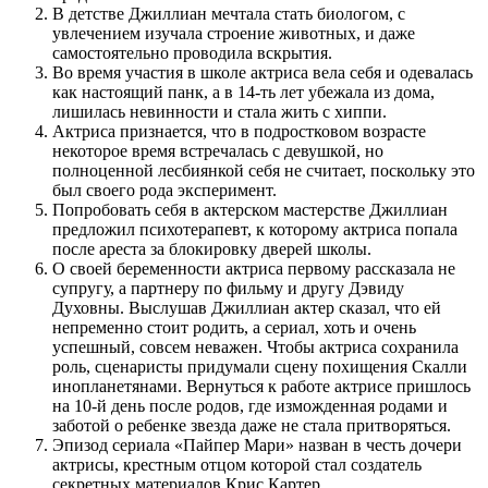
В детстве Джиллиан мечтала стать биологом, с
увлечением изучала строение животных, и даже
самостоятельно проводила вскрытия.
Во время участия в школе актриса вела себя и одевалась
как настоящий панк, а в 14-ть лет убежала из дома,
лишилась невинности и стала жить с хиппи.
Актриса признается, что в подростковом возрасте
некоторое время встречалась с девушкой, но
полноценной лесбиянкой себя не считает, поскольку это
был своего рода эксперимент.
Попробовать себя в актерском мастерстве Джиллиан
предложил психотерапевт, к которому актриса попала
после ареста за блокировку дверей школы.
О своей беременности актриса первому рассказала не
супругу, а партнеру по фильму и другу Дэвиду
Духовны. Выслушав Джиллиан актер сказал, что ей
непременно стоит родить, а сериал, хоть и очень
успешный, совсем неважен. Чтобы актриса сохранила
роль, сценаристы придумали сцену похищения Скалли
инопланетянами. Вернуться к работе актрисе пришлось
на 10-й день после родов, где изможденная родами и
заботой о ребенке звезда даже не стала притворяться.
Эпизод сериала «Пайпер Мари» назван в честь дочери
актрисы, крестным отцом которой стал создатель
секретных материалов Крис Картер.