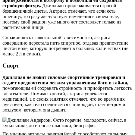
приверженность к которому и позволила ей сохранить
стройную фигуру.
Джиллиан придерживается строгой
безпшеничной диеты. Актриса отмечает, что если есть
пшеницу, то сразу же чувствует изменения в своем теле,
поэтому свой рацион уже много лет составляет только из
растительной пищи.
Справившись с алкогольной зависимостью, актриса
совершенно перестала пить спиртное, отдавая предпочтение
чистой воде, которую потребляет в больших количествах (не
менее 2 л в сутки).
Спорт
Джиллиан не любит силовые спортивные тренировки и
отдает предпочтения легким упражнениям йоги и тай-чи,
помогающим ей сохранять стройность и приобретать легкость
во всем теле. Помимо занятий, актриса увлекается
медитацией, а о своих занятиях отмечает, что во время них
чувствует, как тело соединяется с природой, стает ветром и
воздухом, которым она дышит.
По мнению актрисы, занятия йогой способствуют сильному