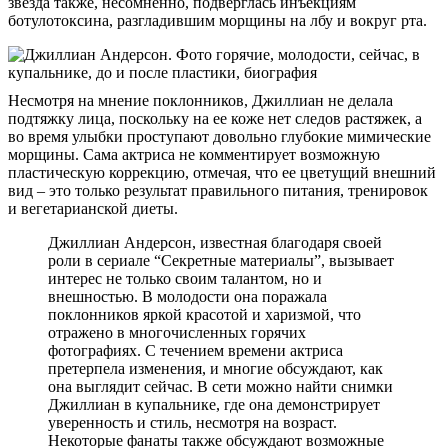
звезда также, несомненно, подверглась инъекциям
ботулотоксина, разгладившим морщины на лбу и вокруг рта.
Несмотря на мнение поклонников, Джиллиан не делала
подтяжку лица, поскольку на ее коже нет следов растяжек, а
во время улыбки проступают довольно глубокие мимические
морщины. Сама актриса не комментирует возможную
пластическую коррекцию, отмечая, что ее цветущий внешний
вид – это только результат правильного питания, тренировок
и вегетарианской диеты.
Джиллиан Андерсон, известная благодаря своей
роли в сериале “Секретные материалы”, вызывает
интерес не только своим талантом, но и
внешностью. В молодости она поражала
поклонников яркой красотой и харизмой, что
отражено в многочисленных горячих
фотографиях. С течением времени актриса
претерпела изменения, и многие обсуждают, как
она выглядит сейчас. В сети можно найти снимки
Джиллиан в купальнике, где она демонстрирует
уверенность и стиль, несмотря на возраст.
Некоторые фанаты также обсуждают возможные