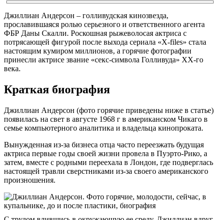
Джиллиан Андерсон – голливудская кинозвезда,
прославившаяся ролью серьезного и ответственного агента
ФБР Даны Скалли. Роскошная рыжеволосая актриса с
потрясающей фигурой после выхода сериала «X-files» стала
настоящим кумиром миллионов, а горячие фотографии
принесли актрисе звание «секс-символа Голливуда» XX-го
века.
Краткая биография
Джиллиан Андерсон (фото горячие приведены ниже в статье)
появилась на свет в августе 1968 г в американском Чикаго в
семье компьютерного аналитика и владельца кинопроката.
Вынужденная из-за бизнеса отца часто переезжать будущая
актриса первые годы своей жизни провела в Пуэрто-Рико, а
затем, вместе с родными переехала в Лондон, где подверглась
настоящей травли сверстниками из-за своего американского
произношения.
С трудом влившись в окружающую ее среду, Джиллиан вдруг