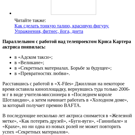
Читайте также:
Как сделать тонкую талию, красивую фигуру.
Упражнения, фитнес, йога, диета
Параллельном с работой над телепроектом Криса Картера
актриса появилась:
в «Адском такси»;
в «Великане»;
в «Секретных материалах. Борьбе за будущее»;
в «Превратностях любви».
Расставшись с работой в «X-Files» Джиллиан на некоторое
время оставила киноплощадку, вернувшись туда только 2006-
м г в виде учителя-миссионера в «Последнем короле
Шотландии», а затем начинает работать в «Холодном доме»,
за который получает премию BAFTA.
В последующие несколько лет актриса снимается в «Железной
метке», «Как потерять друзей», «Буги-вуги», «Ганнибале» и
«Крахе», но ни одна из новых ролей не может повторить
успех «Секретных материалов».