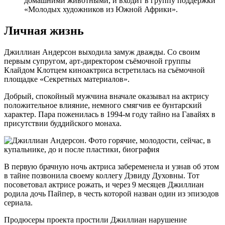
домашними животными, и входит в группу поддержки
«Молодых художников из Южной Африки».
Личная жизнь
Джиллиан Андерсон выходила замуж дважды. Со своим
первым супругом, арт-директором съёмочной группы
Клайдом Клотцем киноактриса встретилась на съёмочной
площадке «Секретных материалов».
Добрый, спокойный мужчина вначале оказывал на актрису
положительное влияние, немного смягчив ее бунтарский
характер. Пара поженилась в 1994-м году тайно на Гавайях в
присутствии буддийского монаха.
В первую брачную ночь актриса забеременела и узнав об этом
в тайне позвонила своему коллегу Дэвиду Духовны. Тот
посоветовал актрисе рожать, и через 9 месяцев Джиллиан
родила дочь Пайпер, в честь которой назван один из эпизодов
сериала.
Продюсеры проекта простили Джиллиан нарушение