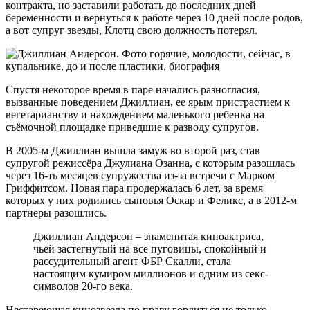
контракта, но заставили работать до последних дней
беременности и вернуться к работе через 10 дней после родов,
а вот супруг звезды, Клотц свою должность потерял.
Спустя некоторое время в паре начались разногласия,
вызванные поведением Джиллиан, ее ярым пристрастием к
вегетарианству и нахождением маленького ребенка на
съёмочной площадке приведшие к разводу супругов.
В 2005-м Джиллиан вышла замуж во второй раз, став
супругой режиссёра Джулиана Озанна, с которым разошлась
через 16-ть месяцев супружества из-за встречи с Марком
Гриффитсом. Новая пара продержалась 6 лет, за время
которых у них родились сыновья Оскар и Феликс, а в 2012-м
партнеры разошлись.
Джиллиан Андерсон – знаменитая киноактриса,
чьей застегнутый на все пуговицы, спокойный и
рассудительный агент ФБР Скалли, стала
настоящим кумиром миллионов и одним из секс-
символов 20-го века.
Нестареющая кинозвезда по праву гордиться не только