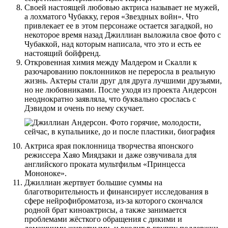
Своей настоящей любовью актриса называет не мужей,
а лохматого Чубакку, героя «Звездных войн». Что
привлекает ее в этом персонаже остается загадкой, но
некоторое время назад Джиллиан выложила свое фото с
Чубаккой, над которым написала, что это и есть ее
настоящий бойфренд.
Откровенная химия между Малдером и Скалли к
разочарованию поклонников не переросла в реальную
жизнь. Актеры стали друг для друга лучшими друзьями,
но не любовниками. После уходя из проекта Андерсон
неоднократно заявляла, что буквально срослась с
Дэвидом и очень по нему скучает.
Актриса ярая поклонница творчества японского
режиссера Хаяо Миядзаки и даже озвучивала для
английского проката мультфильм «Принцесса
Мононоке».
Джиллиан жертвует большие суммы на
благотворительность и финансирует исследования в
сфере нейрофиброматоза, из-за которого скончался
родной брат киноактрисы, а также занимается
проблемами жёсткого обращения с дикими и