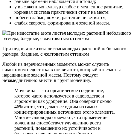
раньше времени наблюдается листопад;
у высаженных культур слабое и медленное развитие,
корневая система практически стоит на месте;
побеги слабые, ломки, растение не ветвится;
слабая скорость формирования зеленой массы.
При недостатке азота листья молодых растений небольшого
размера, бледные, с желтоватым оттенком
Любой из перечисленных моментов может служить
симптомом недостатка в почве азота, который отвечает за
наращивание зеленой массы. Поэтому следует
незамедлительно внести в грунт мочевину.
Мочевина — это органическое соединение,
которое часто используется в садоводстве и
агрономии как удобрение. Она содержит около
46% азота, что делает ее одним из самых
концентрированных источников этого элемента.
Многие садоводы отмечают, что применение
мочевины способствует улучшению роста
растений, повышению их устойчивости к
болезням и увеличению урожайности.