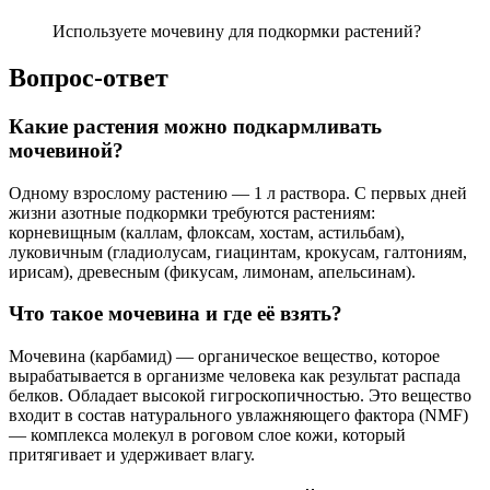
Используете мочевину для подкормки растений?
Вопрос-ответ
Какие растения можно подкармливать
мочевиной?
Одному взрослому растению — 1 л раствора. С первых дней
жизни азотные подкормки требуются растениям:
корневищным (каллам, флоксам, хостам, астильбам),
луковичным (гладиолусам, гиацинтам, крокусам, галтониям,
ирисам), древесным (фикусам, лимонам, апельсинам).
Что такое мочевина и где её взять?
Мочевина (карбамид) — органическое вещество, которое
вырабатывается в организме человека как результат распада
белков. Обладает высокой гигроскопичностью. Это вещество
входит в состав натурального увлажняющего фактора (NMF)
— комплекса молекул в роговом слое кожи, который
притягивает и удерживает влагу.