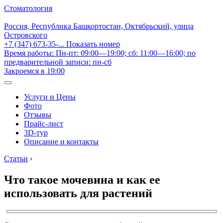
Стоматология
Россия, Республика Башкортостан, Октябрьский, улица
Островского
+7 (347) 673-35-...
Показать номер
Время работы: Пн-пт: 09:00—19:00; сб: 11:00—16:00; по
предварительной записи: пн-сб
Закроемся в 19:00
Услуги и Цены
Фото
Отзывы
Прайс-лист
3D-тур
Описание и контакты
Статьи
›
Что такое мочевина и как ее
использовать для растений