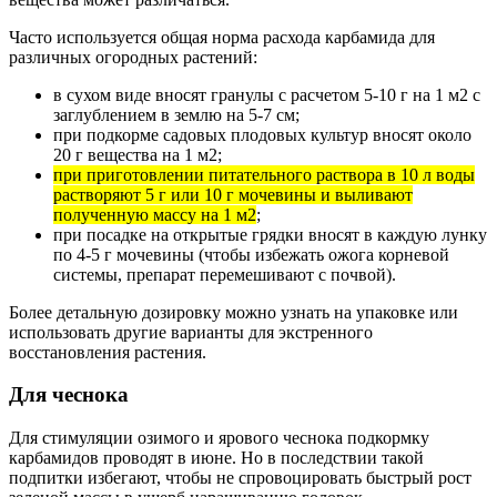
Часто используется общая норма расхода карбамида для
различных огородных растений:
в сухом виде вносят гранулы с расчетом 5-10 г на 1 м2 с
заглублением в землю на 5-7 см;
при подкорме садовых плодовых культур вносят около
20 г вещества на 1 м2;
при приготовлении питательного раствора в 10 л воды
растворяют 5 г или 10 г мочевины и выливают
полученную массу на 1 м2
;
при посадке на открытые грядки вносят в каждую лунку
по 4-5 г мочевины (чтобы избежать ожога корневой
системы, препарат перемешивают с почвой).
Более детальную дозировку можно узнать на упаковке или
использовать другие варианты для экстренного
восстановления растения.
Для чеснока
Для стимуляции озимого и ярового чеснока подкормку
карбамидов проводят в июне. Но в последствии такой
подпитки избегают, чтобы не спровоцировать быстрый рост