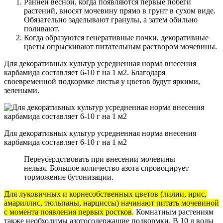
Ранней весной, когда появляются первые побеги
растений, вносят мочевину прямо в грунт в сухом виде.
Обязательно заделывают гранулы, а затем обильно
поливают.
Когда образуются генеративные почки, декоративные
цветы опрыскивают питательным раствором мочевины.
Для декоративных культур усредненная норма внесения
карбамида составляет 6-10 г на 1 м2. Благодаря
своевременной подкормке листья у цветов будут яркими,
зелеными.
Для декоративных культур усредненная норма внесения
карбамида составляет 6-10 г на 1 м2
Переусердствовать при внесении мочевины
нельзя. Большое количество азота спровоцирует
торможение бутонизации.
Для луковичных и корнесобственных цветов (лилии, ирис,
амариллис, тюльпаны, нарциссы) начинают питать мочевиной
с момента появления первых ростков
. Комнатным растениям
также необходимы азотосодержащие подкормки. В 10 л воды