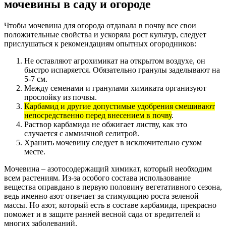
мочевины в саду и огороде
Чтобы мочевина для огорода отдавала в почву все свои
положительные свойства и ускоряла рост культур, следует
прислушаться к рекомендациям опытных огородников:
Не оставляют агрохимикат на открытом воздухе, он
быстро испаряется. Обязательно гранулы заделывают на
5-7 см.
Между семенами и гранулами химиката организуют
прослойку из почвы.
Карбамид и другие допустимые удобрения смешивают
непосредственно перед внесением в почву
.
Раствор карбамида не обжигает листву, как это
случается с аммиачной селитрой.
Хранить мочевину следует в исключительно сухом
месте.
Мочевина – азотосодержащий химикат, который необходим
всем растениям. Из-за особого состава использование
вещества оправдано в первую половину вегетативного сезона,
ведь именно азот отвечает за стимуляцию роста зеленой
массы. Но азот, который есть в составе карбамида, прекрасно
поможет и в защите ранней весной сада от вредителей и
многих заболеваний.