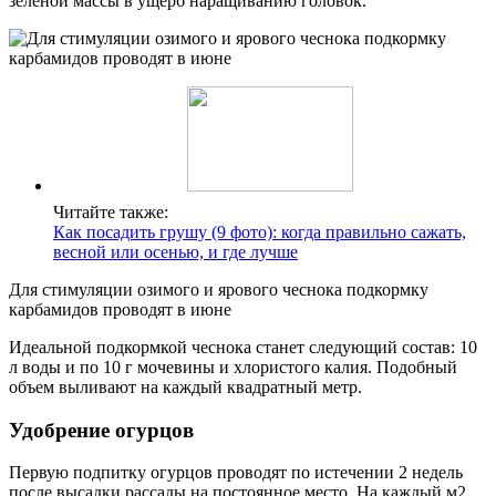
зеленой массы в ущерб наращиванию головок.
Читайте также:
Как посадить грушу (9 фото): когда правильно сажать,
весной или осенью, и где лучше
Для стимуляции озимого и ярового чеснока подкормку
карбамидов проводят в июне
Идеальной подкормкой чеснока станет следующий состав: 10
л воды и по 10 г мочевины и хлористого калия. Подобный
объем выливают на каждый квадратный метр.
Удобрение огурцов
Первую подпитку огурцов проводят по истечении 2 недель
после высадки рассады на постоянное место. На каждый м2