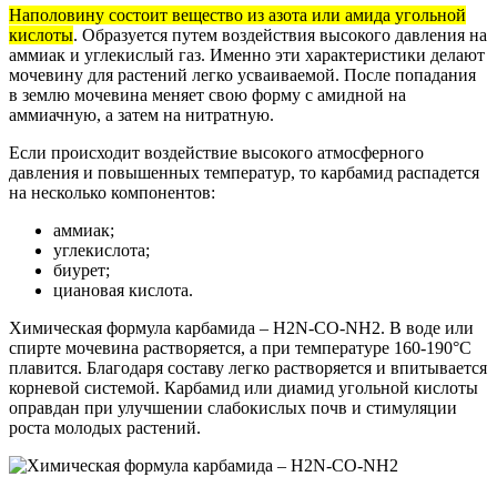
Наполовину состоит вещество из азота или амида угольной
кислоты
. Образуется путем воздействия высокого давления на
аммиак и углекислый газ. Именно эти характеристики делают
мочевину для растений легко усваиваемой. После попадания
в землю мочевина меняет свою форму с амидной на
аммиачную, а затем на нитратную.
Если происходит воздействие высокого атмосферного
давления и повышенных температур, то карбамид распадется
на несколько компонентов:
аммиак;
углекислота;
биурет;
циановая кислота.
Химическая формула карбамида – H2N-CO-NH2. В воде или
спирте мочевина растворяется, а при температуре 160-190°С
плавится. Благодаря составу легко растворяется и впитывается
корневой системой. Карбамид или диамид угольной кислоты
оправдан при улучшении слабокислых почв и стимуляции
роста молодых растений.