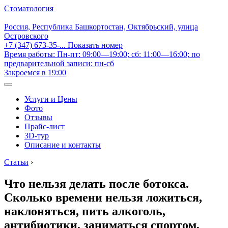
Стоматология
Россия, Республика Башкортостан, Октябрьский, улица
Островского
+7 (347) 673-35-...
Показать номер
Время работы: Пн-пт: 09:00—19:00; сб: 11:00—16:00; по
предварительной записи: пн-сб
Закроемся в 19:00
Услуги и Цены
Фото
Отзывы
Прайс-лист
3D-тур
Описание и контакты
Статьи
›
Что нельзя делать после ботокса.
Сколько времени нельзя ложиться,
наклоняться, пить алкоголь,
антибиотики, заниматься спортом,