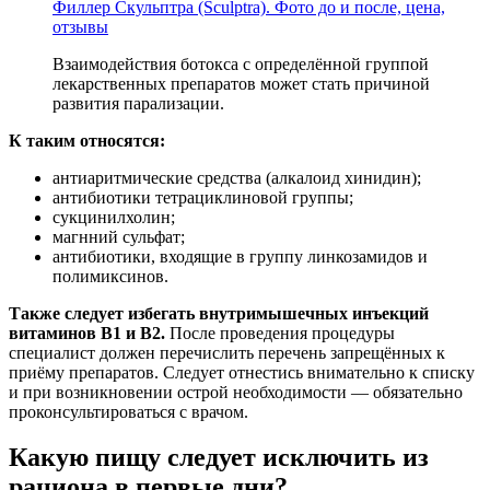
Филлер Скульптра (Sculptra). Фото до и после, цена,
отзывы
Взаимодействия ботокса с определённой группой
лекарственных препаратов может стать причиной
развития парализации.
К таким относятся:
антиаритмические средства (алкалоид хинидин);
антибиотики тетрациклиновой группы;
сукцинилхолин;
магнний сульфат;
антибиотики, входящие в группу линкозамидов и
полимиксинов.
Также следует избегать внутримышечных инъекций
витаминов B1 и B2.
После проведения процедуры
специалист должен перечислить перечень запрещённых к
приёму препаратов. Следует отнестись внимательно к списку
и при возникновении острой необходимости — обязательно
проконсультироваться с врачом.
Какую пищу следует исключить из
рациона в первые дни?