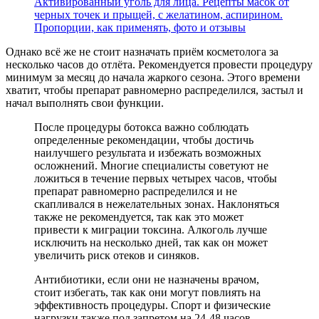
Активированный уголь для лица. Рецепты масок от
черных точек и прыщей, с желатином, аспирином.
Пропорции, как применять, фото и отзывы
Однако всё же не стоит назначать приём косметолога за
несколько часов до отлёта. Рекомендуется провести процедуру
минимум за месяц до начала жаркого сезона. Этого времени
хватит, чтобы препарат равномерно распределился, застыл и
начал выполнять свои функции.
После процедуры ботокса важно соблюдать
определенные рекомендации, чтобы достичь
наилучшего результата и избежать возможных
осложнений. Многие специалисты советуют не
ложиться в течение первых четырех часов, чтобы
препарат равномерно распределился и не
скапливался в нежелательных зонах. Наклоняться
также не рекомендуется, так как это может
привести к миграции токсина. Алкоголь лучше
исключить на несколько дней, так как он может
увеличить риск отеков и синяков.
Антибиотики, если они не назначены врачом,
стоит избегать, так как они могут повлиять на
эффективность процедуры. Спорт и физические
нагрузки также под запретом на 24-48 часов,