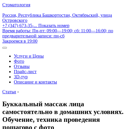
Стоматология
Россия, Республика Башкортостан, Октябрьский, улица
Островского
+7 (347) 673-35-...
Показать номер
Время работы: Пн-пт: 09:00—19:00; сб: 11:00—16:00; по
предварительной записи: пн-сб
Закроемся в 19:00
Услуги и Цены
Фото
Отзывы
Прайс-лист
3D-тур
Описание и контакты
Статьи
›
Буккальный массаж лица
самостоятельно в домашних условиях.
Обучение, техника проведения
пошагово с фото