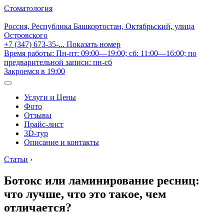
Стоматология
Россия, Республика Башкортостан, Октябрьский, улица
Островского
+7 (347) 673-35-...
Показать номер
Время работы: Пн-пт: 09:00—19:00; сб: 11:00—16:00; по
предварительной записи: пн-сб
Закроемся в 19:00
Услуги и Цены
Фото
Отзывы
Прайс-лист
3D-тур
Описание и контакты
Статьи
›
Ботокс или ламинирование ресниц:
что лучше, что это такое, чем
отличается?