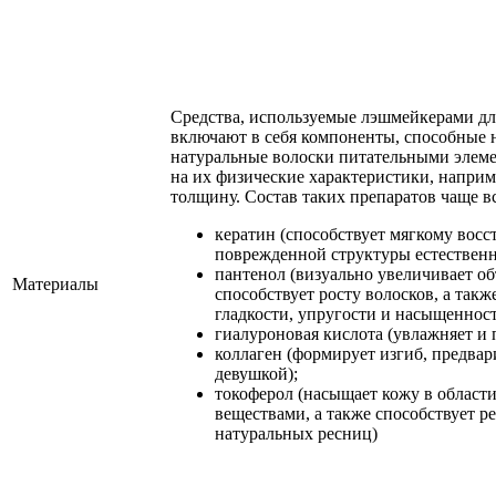
Средства, используемые лэшмейкерами дл
включают в себя компоненты, способные н
натуральные волоски питательными элеме
на их физические характеристики, наприм
толщину. Состав таких препаратов чаще вс
кератин (способствует мягкому вос
поврежденной структуры естественн
пантенол (визуально увеличивает об
Материалы
способствует росту волосков, а так
гладкости, упругости и насыщенност
гиалуроновая кислота (увлажняет и 
коллаген (формирует изгиб, предва
девушкой);
токоферол (насыщает кожу в област
веществами, а также способствует р
натуральных ресниц)