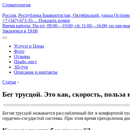
Стоматология
Россия, Республика Башкортостан, Октябрьский, улица Остров
+7 (347) 673-35-...
Показать номер
Время работы: Пн-пт: 09:00—19:00; сб: 11:00—16:00; по предва
Закроемся в 19:00
Услуги и Цены
Фото
Отзывы
Прайс-лист
3D-тур
Описание и контакты
Статьи
›
Бег трусцой. Это как, скорость, польза
Бегом трусцой называется расслабленный бег в комфортной пул
сердечно-сосудистой системы. При этом время преодоления дис