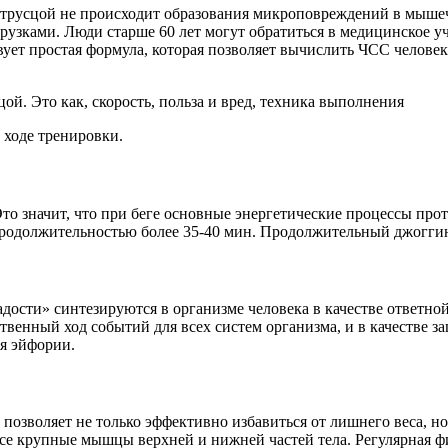
 трусцой не происходит образования микроповреждений в мыше
рузками. Люди старше 60 лет могут обратиться в медицинское 
ует простая формула, которая позволяет вычислить ЧСС челове
 ходе тренировки.
Это значит, что при беге основные энергетические процессы про
 продолжительностью более 35-40 мин. Продолжительный джогг
дости» синтезируются в организме человека в качестве ответн
венный ход событий для всех систем организма, и в качестве з
я эйфории.
 позволяет не только эффективно избавиться от лишнего веса, н
все крупные мышцы верхней и нижней частей тела. Регулярная фи