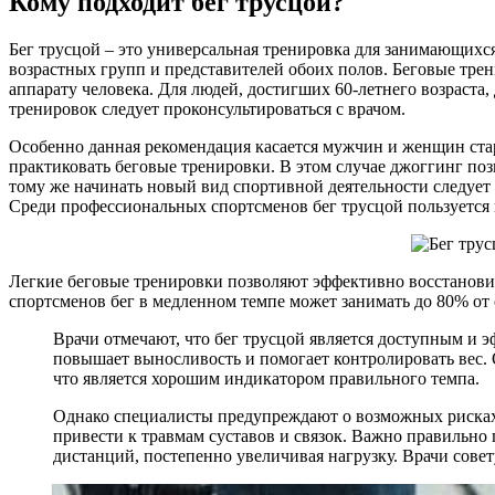
Кому подходит бег трусцой?
Бег трусцой – это универсальная тренировка для занимающихс
возрастных групп и представителей обоих полов. Беговые тре
аппарату человека. Для людей, достигших 60-летнего возраста
тренировок следует проконсультироваться с врачом.
Особенно данная рекомендация касается мужчин и женщин стар
практиковать беговые тренировки. В этом случае джоггинг п
тому же начинать новый вид спортивной деятельности следует
Среди профессиональных спортсменов бег трусцой пользуется
Легкие беговые тренировки позволяют эффективно восстанов
спортсменов бег в медленном темпе может занимать до 80% от 
Врачи отмечают, что бег трусцой является доступным и
повышает выносливость и помогает контролировать вес. О
что является хорошим индикатором правильного темпа.
Однако специалисты предупреждают о возможных рисках.
привести к травмам суставов и связок. Важно правильно
дистанций, постепенно увеличивая нагрузку. Врачи сове