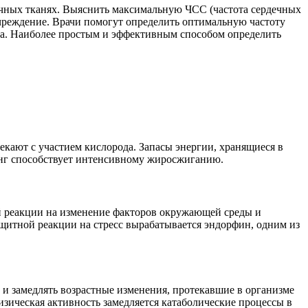
чных тканях. Выяснить максимальную ЧСС (частота сердечных
учреждение. Врачи помогут определить оптимальную частоту
ка. Наиболее простым и эффективным способом определить
текают с участием кислорода. Запасы энергии, хранящиеся в
инг способствует интенсивному жиросжиганию.
ой реакции на изменение факторов окружающей среды и
ащитной реакции на стресс вырабатывается эндорфин, одним из
о и замедлять возрастные изменения, протекавшие в организме
зическая активность замедляется катаболические процессы в