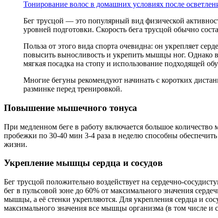
Тонирование волос в домашних условиях после осветлени
Бег трусцой — это популярный вид физической активност
уровней подготовки. Скорость бега трусцой обычно соста
Польза от этого вида спорта очевидна: он укрепляет се
повысить выносливость и укрепить мышцы ног. Однако ва
мягкая посадка на стопу и использование подходящей обу
Многие бегуны рекомендуют начинать с коротких дистанци
разминке перед тренировкой.
Повышение мышечного тонуса
При медленном беге в работу включается большое количество м
пробежки по 30-40 мин 3-4 раза в неделю способны обеспечи
жизни.
Укрепление мышцы сердца и сосудов
Бег трусцой положительно воздействует на сердечно-сосудист
бег в пульсовой зоне до 60% от максимального значения серде
мышцы, а её стенки укрепляются. Для укрепления сердца и со
максимального значения все мышцы организма (в том числе и с