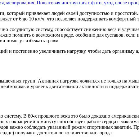
я, мелирования. Пошаговая инструкция с фото, уход после про
и, который привлекает людей своей доступностью и простотой. 
вляет от 6 до 10 км/ч, что позволяет поддерживать комфортный 
рдечно-сосудистую систему, способствует снижению веса и улучш
жно помнить о возможном вреде, особенно для суставов, если 
ви помогут избежать травм.
й и постепенно увеличивать нагрузку, чтобы дать организму ад
ышечных групп. Активная нагрузка ложиться не только на мышцы
ть необходимый уровень двигательной активности и поддержива
ую систему. В 80-х прошлого века это было доказано американ
чных сокращений в минуту способствует работе сердца с максим
судов важно соблюдать указанный режим спортивных занятий. Пр
ердце) получают достаточное количество кислорода.