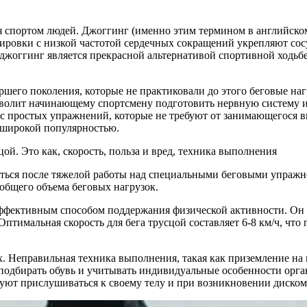
я спортом людей. Джоггинг (именно этим термином в английском 
нировки с низкой частотой сердечных сокращений укрепляют сос
, джоггинг является прекрасной альтернативой спортивной ходьб
шего поколения, которые не практиковали до этого беговые на
озволит начинающему спортсмену подготовить нервную систему
 с простых упражнений, которые не требуют от занимающегося в
 широкой популярностью.
иться после тяжелой работы над специальными беговыми упраж
общего объема беговых нагрузок.
 эффективным способом поддержания физической активности. Он
птимальная скорость для бега трусцой составляет 6-8 км/ч, что
 Неправильная техника выполнения, такая как приземление на
 подбирать обувь и учитывать индивидуальные особенности орга
туют прислушиваться к своему телу и при возникновении диском