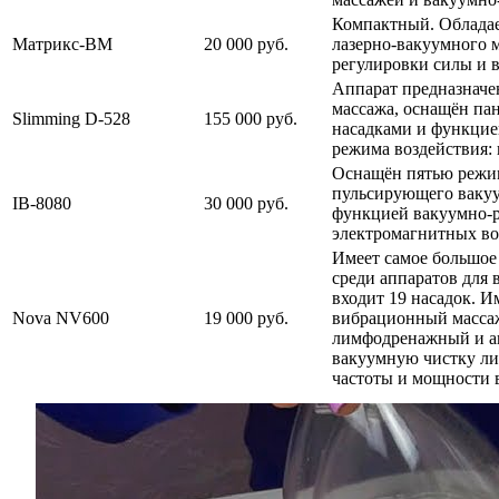
Компактный. Облада
Матрикс-ВМ
20 000 руб.
лазерно-вакуумного 
регулировки силы и 
Аппарат предназначе
массажа, оснащён па
Slimming D-528
155 000 руб.
насадками и функцие
режима воздействия:
Оснащён пятью режи
пульсирующего вакуу
IB-8080
30 000 руб.
функцией вакуумно-р
электромагнитных во
Имеет самое большое
среди аппаратов для 
входит 19 насадок. 
Nova NV600
19 000 руб.
вибрационный массаж
лимфодренажный и а
вакуумную чистку ли
частоты и мощности 