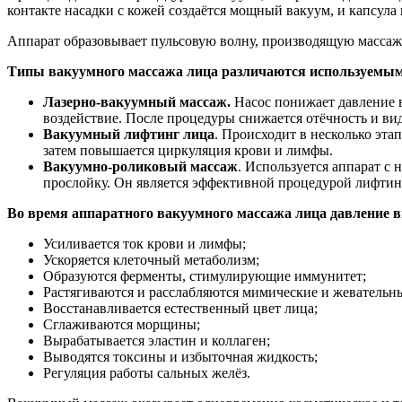
контакте насадки с кожей создаётся мощный вакуум, и капсула
Аппарат образовывает пульсовую волну, производящую массаж
Типы вакуумного массажа лица различаются используемым
Лазерно-вакуумный массаж.
Насос понижает давление в
воздействие. После процедуры снижается отёчность и ви
Вакуумный лифтинг лица
. Происходит в несколько эта
затем повышается циркуляция крови и лимфы.
Вакуумно-роликовый массаж
. Используется аппарат с
прослойку. Он является эффективной процедурой лифтинг
Во время аппаратного вакуумного массажа лица давление вн
Усиливается ток крови и лимфы;
Ускоряется клеточный метаболизм;
Образуются ферменты, стимулирующие иммунитет;
Растягиваются и расслабляются мимические и жевательн
Восстанавливается естественный цвет лица;
Сглаживаются морщины;
Вырабатывается эластин и коллаген;
Выводятся токсины и избыточная жидкость;
Регуляция работы сальных желёз.