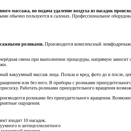
ного массажа, но подача удаление воздуха из насадок происх
торыми обычно пользуются в салонах. Профессиональное оборудо
ассажными роликами.
Производится комплексный лимфодренажны
очерёдная смена при выполнении процедуры, напрямую зависит 
ожи.
ращением или без него. В приборы с роликами принудительног
 присоску. Работать роликами принудительного вращения возмож
производится роликами без принудительного вращения. Возможн
еприятные ощущения.
ект входит 10 насадок.
куумного и антицеллюлитного
-магнитной терапии.