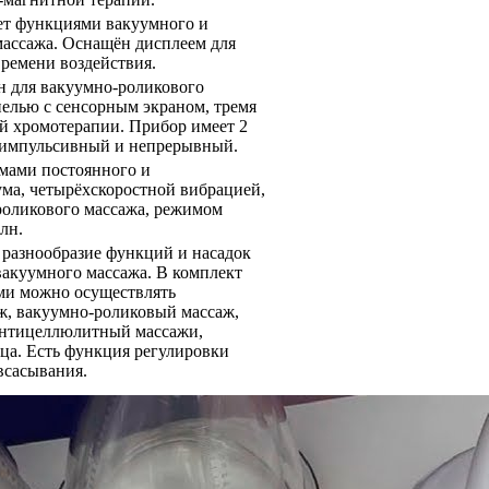
ет функциями вакуумного и
массажа. Оснащён дисплеем для
времени воздействия.
н для вакуумно-роликового
нелью с сенсорным экраном, тремя
й хромотерапии. Прибор имеет 2
 импульсивный и непрерывный.
мами постоянного и
ма, четырёхскоростной вибрацией,
оликового массажа, режимом
лн.
 разнообразие функций и насадок
вакуумного массажа. В комплект
Ими можно осуществлять
, вакуумно-роликовый массаж,
нтицеллюлитный массажи,
ца. Есть функция регулировки
всасывания.