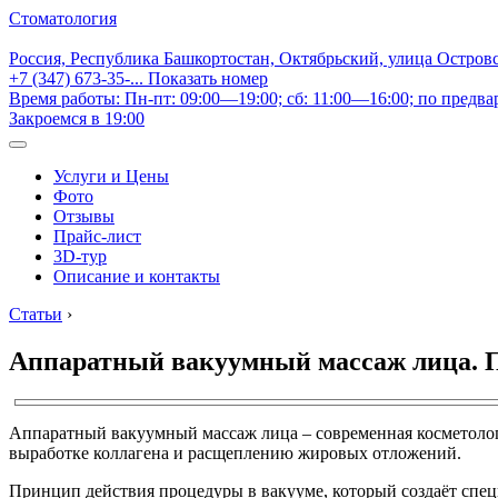
Стоматология
Россия, Республика Башкортостан, Октябрьский, улица Остров
+7 (347) 673-35-...
Показать номер
Время работы: Пн-пт: 09:00—19:00; сб: 11:00—16:00; по предва
Закроемся в 19:00
Услуги и Цены
Фото
Отзывы
Прайс-лист
3D-тур
Описание и контакты
Статьи
›
Аппаратный вакуумный массаж лица. Пол
Аппаратный вакуумный массаж лица – современная косметолог
выработке коллагена и расщеплению жировых отложений.
Принцип действия процедуры в вакууме, который создаёт специ