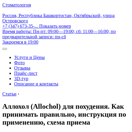
Стоматология
Россия, Республика Башкортостан, Октябрьский, улица
Островского
+7 (347) 673-35-...
Показать номер
Время работы: Пн-пт: 09:00—19:00; сб: 11:00—16:00; по
предварительной записи: пн-сб
Закроемся в 19:00
Услуги и Цены
Фото
Отзывы
Прайс-лист
3D-тур
Описание и контакты
Статьи
›
Аллохол (Allochol) для похудения. Как
принимать правильно, инструкция по
применению, схема приема