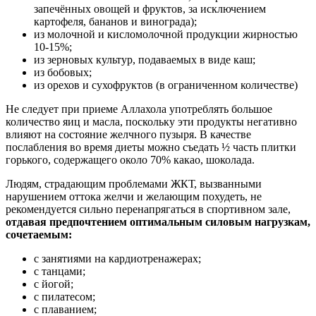
запечённых овощей и фруктов, за исключением
картофеля, бананов и винограда);
из молочной и кисломолочной продукции жирностью
10-15%;
из зерновых культур, подаваемых в виде каш;
из бобовых;
из орехов и сухофруктов (в ограниченном количестве)
Не следует при приеме Аллахола употреблять большое
количество яиц и масла, поскольку эти продукты негативно
влияют на состояние желчного пузыря. В качестве
послабления во время диеты можно съедать ½ часть плитки
горького, содержащего около 70% какао, шоколада.
Людям, страдающим проблемами ЖКТ, вызванными
нарушением оттока желчи и желающим похудеть, не
рекомендуется сильно перенапрягаться в спортивном зале,
отдавая предпочтением оптимальным силовым нагрузкам,
сочетаемым:
с занятиями на кардиотренажерах;
с танцами;
с йогой;
с пилатесом;
с плаванием;