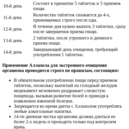
Состоит в принятии 5 таблеток и 5 приемов
10-й день
пищи.
Количество таблеток снижается до 4-х,
11-й день
принимаемых строго после еды.
В течение дня нужно выпить 3 таблетки, сразу
12-й день
после завершения приема пищи.
2 таблетки, после утреннего и дневного
13-й день
приема пищи.
Завершающий день очищения, требующий
14-й день
употребления 1 таблетки.
Применение Аллахола для экстренного очищения
организма проводится строго по правилам, состоящим:
В обязательном употреблении пищи перед приемом
таблеток, поскольку выпитый на голодный желудок
медикамент мгновенно раздражает слизистую
пищевода, вызывая развитие болей и приводя к
появлению язвенной болезни.
Запрещается во время диеты с Аллахолом употреблять
любые алкогольные напитки.
14-ти дневная чистка организма должна длиться не
более 2-х недель и проходить только под контролем
врача.