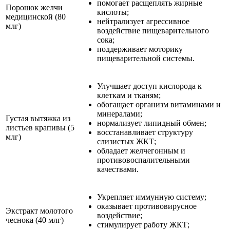
помогает расщеплять жирные
Порошок желчи
кислоты;
медицинской (80
нейтрализует агрессивное
млг)
воздействие пищеварительного
сока;
поддерживает моторику
пищеварительной системы.
Улучшает доступ кислорода к
клеткам и тканям;
обогащает организм витаминами и
минералами;
Густая вытяжка из
нормализует липидный обмен;
листьев крапивы (5
восстанавливает структуру
млг)
слизистых ЖКТ;
обладает желчегонным и
противовоспалительными
качествами.
Укрепляет иммунную систему;
оказывает противовирусное
Экстракт молотого
воздействие;
чеснока (40 млг)
стимулирует работу ЖКТ;