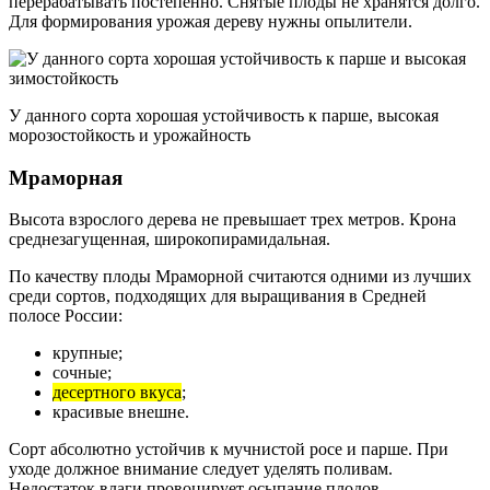
перерабатывать постепенно. Снятые плоды не хранятся долго.
Для формирования урожая дереву нужны опылители.
У данного сорта хорошая устойчивость к парше, высокая
морозостойкость и урожайность
Мраморная
Высота взрослого дерева не превышает трех метров. Крона
среднезагущенная, широкопирамидальная.
По качеству плоды Мраморной считаются одними из лучших
среди сортов, подходящих для выращивания в Средней
полосе России:
крупные;
сочные;
десертного вкуса
;
красивые внешне.
Сорт абсолютно устойчив к мучнистой росе и парше. При
уходе должное внимание следует уделять поливам.
Недостаток влаги провоцирует осыпание плодов.