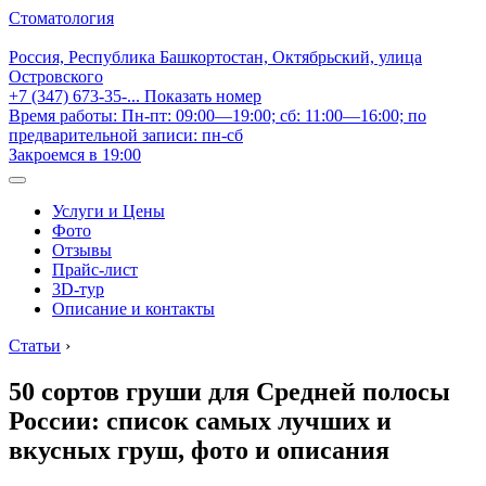
Стоматология
Россия, Республика Башкортостан, Октябрьский, улица
Островского
+7 (347) 673-35-...
Показать номер
Время работы: Пн-пт: 09:00—19:00; сб: 11:00—16:00; по
предварительной записи: пн-сб
Закроемся в 19:00
Услуги и Цены
Фото
Отзывы
Прайс-лист
3D-тур
Описание и контакты
Статьи
›
50 сортов груши для Средней полосы
России: список самых лучших и
вкусных груш, фото и описания