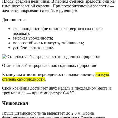
Плоды средней величины. В период съемной зрелости они не
изменяют зеленой окраски. При потребительской зрелости —
желтеют, покрываются слабым румянцем.
Достоинства:
скороплодность (не позднее четвертого год после
посадки);
высокая урожайность;
морозостойкость и засухоустойчивость;
устойчивость к парше.
Отличаются быстророслостью годичных приростов
К минусам относят периодичность плодоношения,
низкую
степень самоплодности
.
Срок хранения достигает двух недель в прохладном месте и
трех месяцев — при температуре 0-4 °C.
Чижовская
Груша штамбового типа вырастает до 2,5 м. Крона
формируется в виде конуса или пирамиды. Ветви слегка