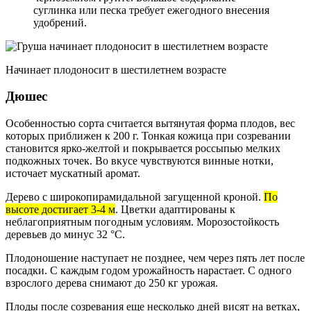
суглинка или песка требует ежегодного внесения
удобрений.
Начинает плодоносит в шестилетнем возрасте
Дюшес
Особенностью сорта считается вытянутая форма плодов, вес
которых приближен к 200 г. Тонкая кожица при созревании
становится ярко-желтой и покрывается россыпью мелких
подкожных точек. Во вкусе чувствуются винные нотки,
источает мускатный аромат.
Дерево с широкопирамидальной загущенной кроной.
По
высоте достигает 3-4 м
. Цветки адаптированы к
неблагоприятным погодным условиям. Морозостойкость
деревьев до минус 32 °C.
Плодоношение наступает не позднее, чем через пять лет после
посадки. С каждым годом урожайность нарастает. С одного
взрослого дерева снимают до 250 кг урожая.
Плоды после созревания еще несколько дней висят на ветках,