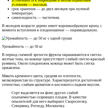
устойчивость к инфекциям и неблагоприятным
условиям — высокая
;
срок хранения — до двух месяцев при нулевой
температуре;
самоплодность — частичная.
В молодом возрасте дерево имеет воронкообразную крону, с
момента вступления в плодоношение — пирамидальную.
Урожайность — до 50 кг
В период съемной зрелости фрукты окрашиваются в светло-
желтые тона, на кожице присутствует слабый светло-красный
румянец. Около плодоножек кожица может быть слегка
оржавлена.
Мякоть кремового цвета, средняя по плотности,
мелкозернистая по структуре. Характеризуется достаточной
сочностью, слабым ароматом и кисловато-сладким вкусом.
Сорт выделяется на фоне других слабой
осыпаемостью созревших плодов. В качестве
опылителей для него выбирают Скороспелку,
Северянку, Рогнеду, Москвичку.