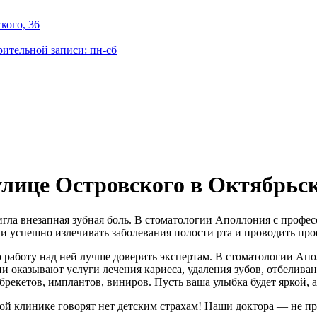
кого, 36
рительной записи: пн-сб
улице Островского в Октябрьс
игла внезапная зубная боль. В стоматологии Аполлония с проф
и успешно излечивать заболевания полости рта и проводить пр
о работу над ней лучше доверить экспертам. В стоматологии Ап
 оказывают услуги лечения кариеса, удаления зубов, отбеливан
брекетов, имплантов, виниров. Пусть ваша улыбка будет яркой, 
й клинике говорят нет детским страхам! Наши доктора — не пр