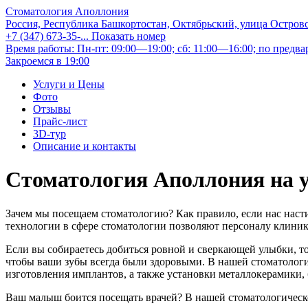
Стоматология Аполлония
Россия, Республика Башкортостан, Октябрьский, улица Островс
+7 (347) 673-35-...
Показать номер
Время работы: Пн-пт: 09:00—19:00; сб: 11:00—16:00; по предва
Закроемся в 19:00
Услуги и Цены
Фото
Отзывы
Прайс-лист
3D-тур
Описание и контакты
Стоматология Аполлония на 
Зачем мы посещаем стоматологию? Как правило, если нас наст
технологии в сфере стоматологии позволяют персоналу клиник
Если вы собираетесь добиться ровной и сверкающей улыбки, т
чтобы ваши зубы всегда были здоровыми. В нашей стоматологии
изготовления имплантов, а также установки металлокерамики, 
Ваш малыш боится посещать врачей? В нашей стоматологическо