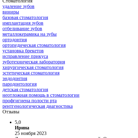
Стоматология
удаление зубов
виниры
базовая стоматология
имплантация зубов
отбеливание зубов
металлокерамика на зубы
ортодонтия
ортопедическая стоматология
установка брекетов
исправление прикуса
зуботехническая лаборатория
хирургическая стоматология
эстетическая стоматология
эндодонтия
пародонтология
детская стоматология
неотложная помощь в стоматологии
профгигиена полости рта
рентгенологическая диагностика
Отзывы
5,0
Ирина
25 ноября 2023